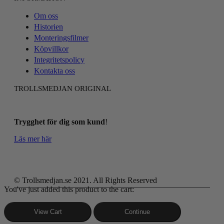
Om oss
Historien
Monteringsfilmer
Köpvillkor
Integritetspolicy
Kontakta oss
TROLLSMEDJAN ORIGINAL
Trygghet för dig som kund
!
Läs mer här
© Trollsmedjan.se 2021. All Rights Reserved
You've just added this product to the cart:
View Cart
Continue