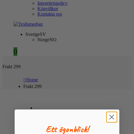
Integritetspolicy
Köpvillkor
Kontakta oss
Sverige
SV
Norge
NO
0
Frakt 299
Home
Frakt 299
Ett ögonblick!