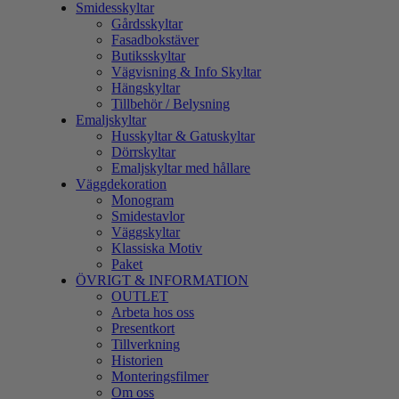
Smidesskyltar
Gårdsskyltar
Fasadbokstäver
Butiksskyltar
Vägvisning & Info Skyltar
Hängskyltar
Tillbehör / Belysning
Emaljskyltar
Husskyltar & Gatuskyltar
Dörrskyltar
Emaljskyltar med hållare
Väggdekoration
Monogram
Smidestavlor
Väggskyltar
Klassiska Motiv
Paket
ÖVRIGT & INFORMATION
OUTLET
Arbeta hos oss
Presentkort
Tillverkning
Historien
Monteringsfilmer
Om oss