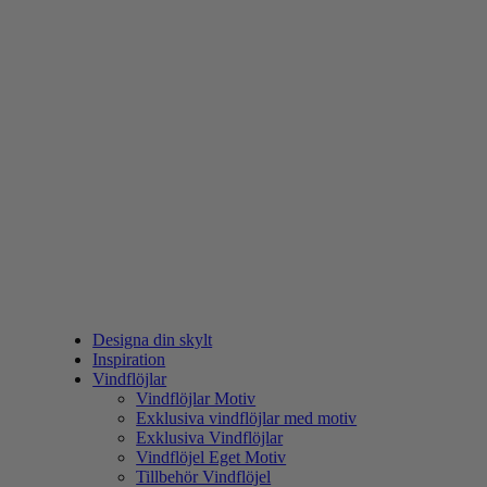
Designa din skylt
Inspiration
Vindflöjlar
Vindflöjlar Motiv
Exklusiva vindflöjlar med motiv
Exklusiva Vindflöjlar
Vindflöjel Eget Motiv
Tillbehör Vindflöjel