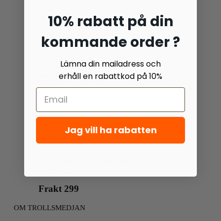
10% rabatt på din
kommande order ?
Lämna din mailadress och
erhåll en rabattkod på 10%
Visa:
1
2
Jag vill ha rabatten
Ladda fler
Du har sett
12
av 24 produkter
Ladda fler
Frakt 299
OM TROLLSMEDJAN