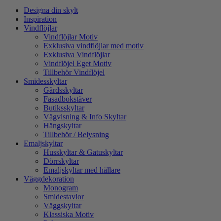
Designa din skylt
Inspiration
Vindflöjlar
Vindflöjlar Motiv
Exklusiva vindflöjlar med motiv
Exklusiva Vindflöjlar
Vindflöjel Eget Motiv
Tillbehör Vindflöjel
Smidesskyltar
Gårdsskyltar
Fasadbokstäver
Butiksskyltar
Vägvisning & Info Skyltar
Hängskyltar
Tillbehör / Belysning
Emaljskyltar
Husskyltar & Gatuskyltar
Dörrskyltar
Emaljskyltar med hållare
Väggdekoration
Monogram
Smidestavlor
Väggskyltar
Klassiska Motiv