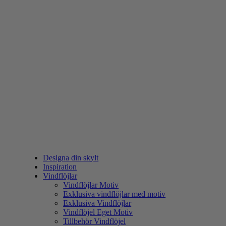
Designa din skylt
Inspiration
Vindflöjlar
Vindflöjlar Motiv
Exklusiva vindflöjlar med motiv
Exklusiva Vindflöjlar
Vindflöjel Eget Motiv
Tillbehör Vindflöjel