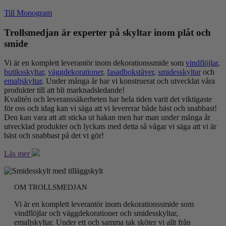
Till Monogram
Trollsmedjan är experter på skyltar inom plåt och
smide
Vi är en komplett leverantör inom dekorationssmide som
vindflöjlar
,
butiksskyltar
,
väggdekorationer
,
fasadbokstäver
,
smidesskyltar
och
emaljskyltar
. Under många år har vi konstruerat och utvecklat våra
produkter till att bli marknadsledande!
Kvalitén och leveranssäkerheten har hela tiden varit det viktigaste
för oss och idag kan vi säga att vi levererar både bäst och snabbast!
Den kan vara att att sticka ut hakan men har man under många år
utvecklad produkter och lyckats med detta så vågar vi säga att vi är
bäst och snabbast på det vi gör!
Läs mer
OM TROLLSMEDJAN
Vi är en komplett leverantör inom dekorationssmide som
vindflöjlar och väggdekorationer och smidesskyltar,
emaljskyltar. Under ett och samma tak sköter vi allt från