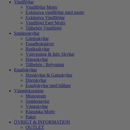
Vindflöjlar
Vindflöjlar Motiv
Exklusiva vindflöjlar med motiv
Exklusiva Vindflöjlar
Vindflöjel Eget Motiv
Tillbehör Vindflöjel
Smidesskyltar
Gårdsskyltar
Fasadbokstäver
Butiksskyltar
Vägvisning & Info Skyltar
Hängskyltar
Tillbehör / Belysning
Emaljskyltar
Husskyltar & Gatuskyltar
Dörrskyltar
Emaljskyltar med hållare
Väggdekoration
Monogram
Smidestavlor
Väggskyltar
Klassiska Motiv
Paket
ÖVRIGT & INFORMATION
OUTLET