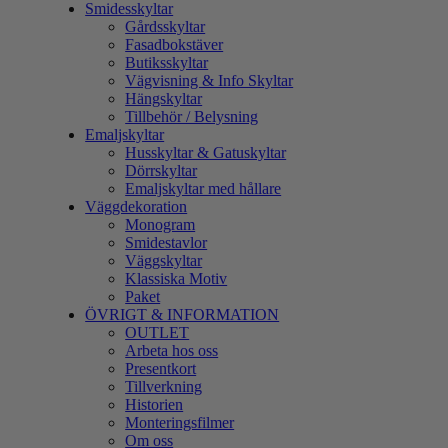
Smidesskyltar
Gårdsskyltar
Fasadbokstäver
Butiksskyltar
Vägvisning & Info Skyltar
Hängskyltar
Tillbehör / Belysning
Emaljskyltar
Husskyltar & Gatuskyltar
Dörrskyltar
Emaljskyltar med hållare
Väggdekoration
Monogram
Smidestavlor
Väggskyltar
Klassiska Motiv
Paket
ÖVRIGT & INFORMATION
OUTLET
Arbeta hos oss
Presentkort
Tillverkning
Historien
Monteringsfilmer
Om oss