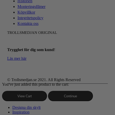
Historien
Monteringsfilmer
Köpvillkor
Integritetspolicy
Kontakta oss
TROLLSMEDJAN ORIGINAL
Trygghet för dig som kund
!
Läs mer här
© Trollsmedjan.se 2021. All Rights Reserved
You've just added this product to the cart:
View Cart
Continue
Designa din skylt
Inspiration