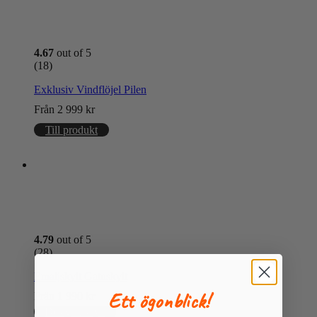
4.67
out of 5
(18)
Exklusiv Vindflöjel Pilen
Från
2 999
kr
Till produkt
4.79
out of 5
(28)
Emaljskylt Gatuskylt
Ett ögonblick!
Från
1 990
kr
Designa skylt