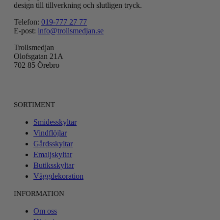
design till tillverkning och slutligen tryck.
Telefon:
019-777 27 77
E-post:
info@trollsmedjan.se
Trollsmedjan
Olofsgatan 21A
702 85 Örebro
SORTIMENT
Smidesskyltar
Vindflöjlar
Gårdsskyltar
Emaljskyltar
Butiksskyltar
Väggdekoration
INFORMATION
Om oss