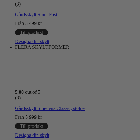
(3)
Gårdsskylt Spira Fast
Från
3 499
kr
Till produkt
Designa din skylt
FLERA SKYLTFORMER
5.00
out of 5
(8)
Gårdsskylt Smedens Classic, stolpe
Från
5 999
kr
Till produkt
Designa din skylt