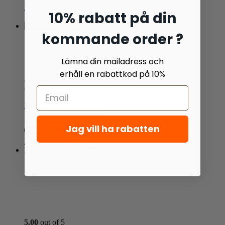
Designa din skylt
10% rabatt på din
kommande order ?
Lämna din mailadress och
erhåll en rabattkod på 10%
5.00
out of 5
(3)
Emaljskylt Adress och Nr
2 190
kr
Jag vill ha rabatten
Designa skylt
Designa din skylt
FLERA SKYLTFORMER
5.00
out of 5