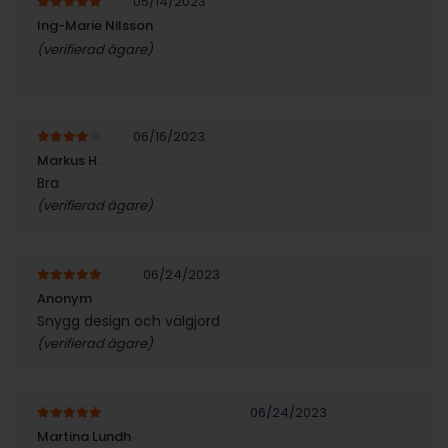
05/14/2023
5
av 5
Ing-Marie Nilsson
(verifierad ägare)
06/16/2023
4
av 5
Markus H.
Bra
(verifierad ägare)
06/24/2023
5
av 5
Anonym
Snygg design och välgjord
(verifierad ägare)
06/24/2023
5
av 5
Martina Lundh