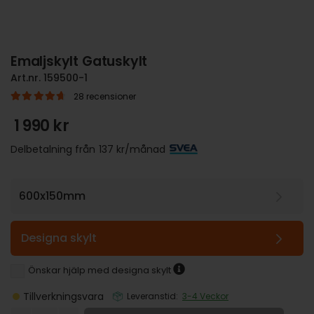
Emaljskylt Gatuskylt
Art.nr.
159500-1
28
recensioner
|
4.79
out of 5
1 990
kr
Delbetalning från
137
kr
/månad
Designa skylt
Önskar hjälp med designa skylt
Tillverkningsvara
Leveranstid:
3-4 Veckor