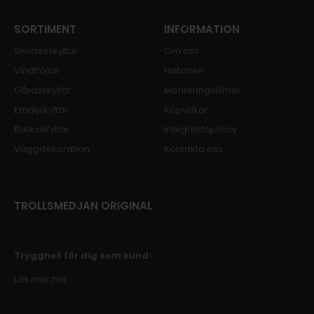
SORTIMENT
INFORMATION
Smidesskyltar
Om oss
Vindflöjlar
Historien
Gårdsskyltar
Monteringsfilmer
Emaljskyltar
Köpvillkor
Butiksskyltar
Integritetspolicy
Väggdekoration
Kontakta oss
TROLLSMEDJAN ORIGINAL
Trygghet för dig som kund
!
Läs mer här