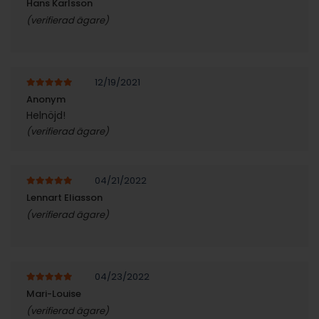
Hans Karlsson
(verifierad ägare)
12/19/2021
5
av 5
Anonym
Helnöjd!
(verifierad ägare)
04/21/2022
5
av 5
Lennart Eliasson
(verifierad ägare)
04/23/2022
5
av 5
Mari-Louise
(verifierad ägare)