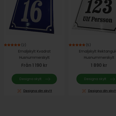
(2)
(5)
5.00
out of 5
4.80
out of 5
Emaljskylt Kvadrat
Emaljskylt Rektangul
Husnummerskylt
Husnummerskylt
Från
1 190
kr
1 890
kr
Designa skylt
Designa skylt
Designa din skylt
Designa din skyl