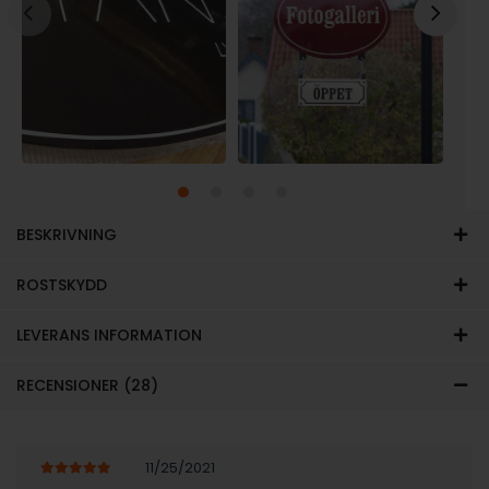
BESKRIVNING
ROSTSKYDD
LEVERANS INFORMATION
RECENSIONER (28)
11/25/2021
5
av 5