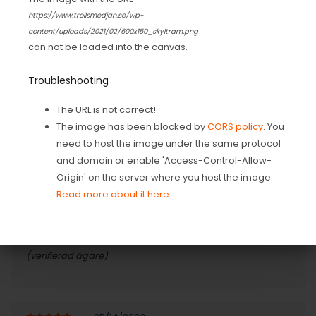
https://www.trollsmedjan.se/wp-
09/08/2022
content/uploads/2021/02/600x150_skyltram.png
5
av 5
Carl Göran Cregård
can not be loaded into the canvas.
Helnöjd med allt
(verifierad ägare)
Troubleshooting
The URL is not correct!
09/30/2022
The image has been blocked by
CORS policy
. You
5
av 5
Richard Hedström
need to host the image under the same protocol
Perfekt tillverkad😊
and domain or enable 'Access-Control-Allow-
(verifierad ägare)
Origin' on the server where you host the image.
Read more about it here.
02/10/2023
5
av 5
Gert
(verifierad ägare)