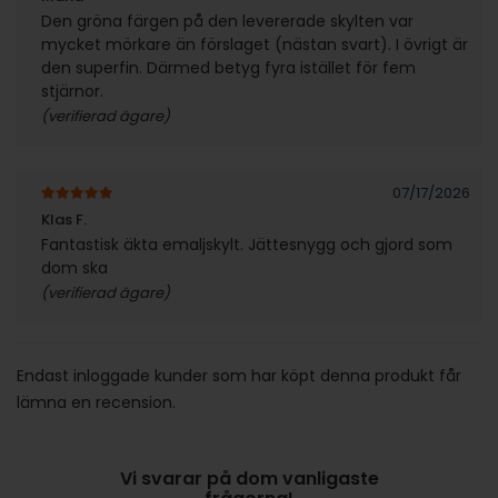
Den gröna färgen på den levererade skylten var
mycket mörkare än förslaget (nästan svart). I övrigt är
den superfin. Därmed betyg fyra istället för fem
stjärnor.
(verifierad ägare)
07/17/2026
5
av 5
Klas F.
Fantastisk äkta emaljskylt. Jättesnygg och gjord som
dom ska
(verifierad ägare)
Endast inloggade kunder som har köpt denna produkt får
lämna en recension.
Vi svarar på dom vanligaste