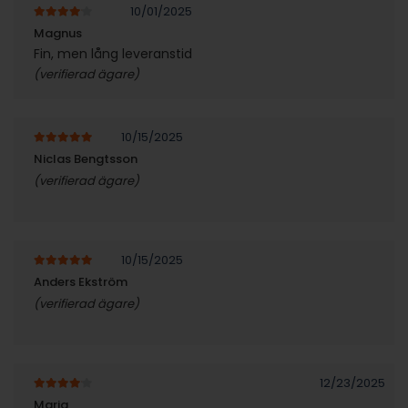
10/01/2025
4
av 5
Magnus
Fin, men lång leveranstid
(verifierad ägare)
10/15/2025
5
av 5
Niclas Bengtsson
(verifierad ägare)
10/15/2025
5
av 5
Anders Ekström
(verifierad ägare)
12/23/2025
4
av 5
Maria