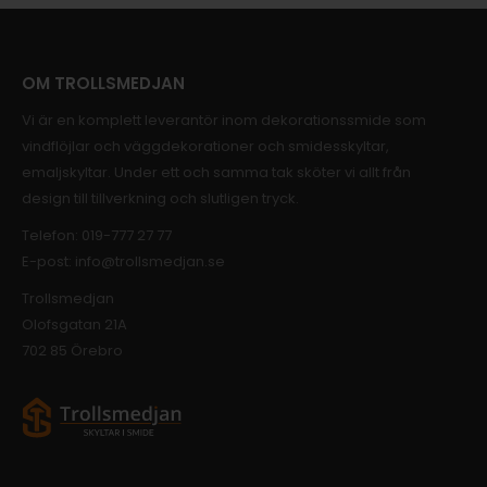
OM TROLLSMEDJAN
Vi är en komplett leverantör inom dekorationssmide som
vindflöjlar och väggdekorationer och smidesskyltar,
emaljskyltar. Under ett och samma tak sköter vi allt från
design till tillverkning och slutligen tryck.
Telefon:
019-777 27 77
E-post:
info@trollsmedjan.se
Trollsmedjan
Olofsgatan 21A
702 85 Örebro