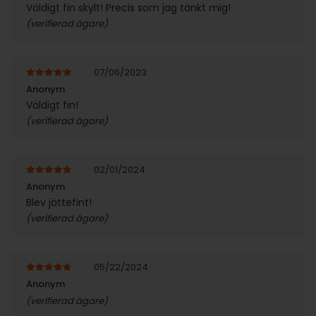
Väldigt fin skylt! Precis som jag tänkt mig!
(verifierad ägare)
07/06/2023
5
av 5
Anonym
Väldigt fin!
(verifierad ägare)
02/01/2024
5
av 5
Anonym
Blev jättefint!
(verifierad ägare)
05/22/2024
5
av 5
Anonym
(verifierad ägare)