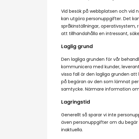
Vid besök på webbplatsen och vid n
kan utgöra personuppgifter. Det kan 
språkinställningar, operativsystem
att tillhandahålla en intressant, sä
Laglig grund
Den lagliga grunden för vår behandl
kommunicera med kunder, leverantör
vissa fall är den lagliga grunden att
på begäran av den som lämnat person
samtycke. Närmare information om 
Lagringstid
Generellt så sparar vi inte personu
även personuppgifter om du begär a
inaktuella.