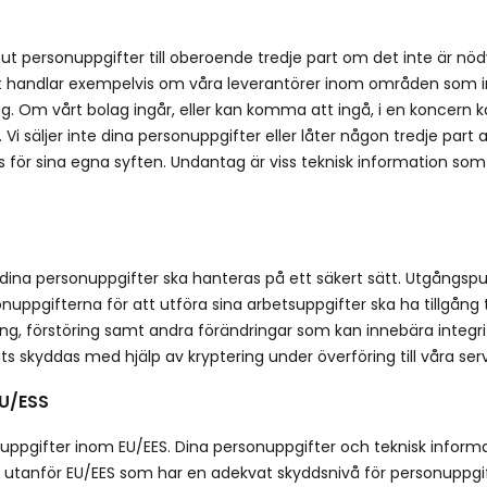
ut personuppgifter till oberoende tredje part om det inte är nöd
g. Det handlar exempelvis om våra leverantörer inom områden som i
ng. Om vårt bolag ingår, eller kan komma att ingå, i en koncern
i säljer inte dina personuppgifter eller låter någon tredje part
s för sina egna syften. Undantag är viss teknisk information som
tt dina personuppgifter ska hanteras på ett säkert sätt. Utgångs
uppgifterna för att utföra sina arbetsuppgifter ska ha tillgång 
ng, förstöring samt andra förändringar som kan innebära integri
 skyddas med hjälp av kryptering under överföring till våra serv
EU/ESS
ppgifter inom EU/EES. Dina personuppgifter och teknisk informat
 utanför EU/EES som har en adekvat skyddsnivå för personuppgi