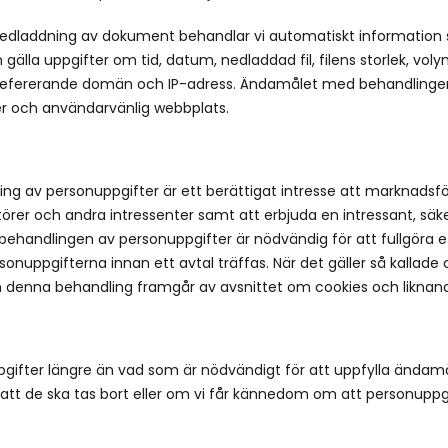
edladdning av dokument behandlar vi automatiskt information 
gälla uppgifter om tid, datum, nedladdad fil, filens storlek, vo
, refererande domän och IP-adress. Ändamålet med behandlinge
ker och användarvänlig webbplats.
ing av personuppgifter är ett berättigat intresse att marknadsfö
er och andra intressenter samt att erbjuda en intressant, säke
 behandlingen av personuppgifter är nödvändig för att fullgöra ett
uppgifterna innan ett avtal träffas. När det gäller så kallade 
denna behandling framgår av avsnittet om cookies och liknand
ppgifter längre än vad som är nödvändigt för att uppfylla ändam
tt de ska tas bort eller om vi får kännedom om att personuppg