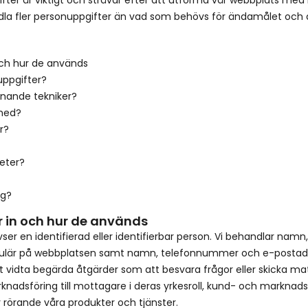
ndla fler personuppgifter än vad som behövs för ändamålet och
och hur de används
uppgifter?
knande tekniker?
 med?
r?
eter?
ig?
ar in och hur de används
ser en identifierad eller identifierbar person. Vi behandlar n
rmulär på webbplatsen samt namn, telefonnummer och e-postadre
 vidta begärda åtgärder som att besvara frågor eller skicka ma
adsföring till mottagare i deras yrkesroll, kund- och marknadsa
rörande våra produkter och tjänster.