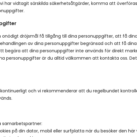
 vi har vidtagit särskilda säkerhetsåtgärder, komma att överföra
onuppgifter.
pgifter
onödigt dröjsmål få tillgång till dina personuppgifter, att få din
 behandlingen av dina personuppgifter begränsad och att få dina 
att begära att dina personuppgifter inte används för direkt mark
ina personuppgifter är du alltid välkommen att kontakta oss. Det
 kontinuerligt och vi rekommenderar att du regelbundet kontroll
vänds.
ra samarbetspartner:
kies på din dator, mobil eller surfplatta när du besöker den här