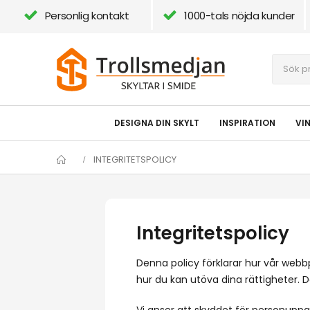
Personlig kontakt
1000-tals nöjda kunder
DESIGNA DIN SKYLT
INSPIRATION
VI
INTEGRITETSPOLICY
Integritetspolicy
Denna policy förklarar hur vår webb
hur du kan utöva dina rättigheter. De
Vi anser att skyddet för personuppgi