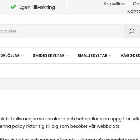
Köpvillkor
Om
Egen Tillverkning
Kont
NDFLÖJLAR
SMIDESSKYLTAR
EMALJSKYLTAR
VÄGGDEK
plats trollsmedjan.se samlar in och behandlar dina uppgifter, vil
nna policy riktar sig till dig som besöker vår webbplats.
fter är viktigt och strävar efter att utforma vår webbplats med 