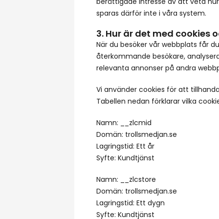
berättigade intresse av att veta hu
sparas därför inte i våra system.
3. Hur är det med cookies o
När du besöker vår webbplats får du
återkommande besökare, analysera a
relevanta annonser på andra webbplat
Vi använder cookies för att tillhanda
Tabellen nedan förklarar vilka cooki
Namn: __zlcmid
Domän: trollsmedjan.se
Lagringstid: Ett år
Syfte: Kundtjänst
Namn: __zlcstore
Domän: trollsmedjan.se
Lagringstid: Ett dygn
Syfte: Kundtjänst