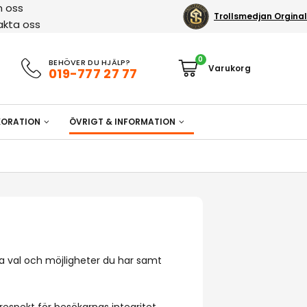
 oss
Trollsmedjan Orginal
akta oss
0
BEHÖVER DU HJÄLP?
019-777 27 77
ORATION
ÖVRIGT & INFORMATION
ka val och möjligheter du har samt
respekt för besökarnas integritet.