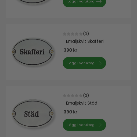
Lägg i varukorg
(0)
0
out of 5
Emaljskylt Skafferi
390
kr
Lägg i varukorg
(0)
0
out of 5
Emaljskylt Städ
390
kr
Lägg i varukorg