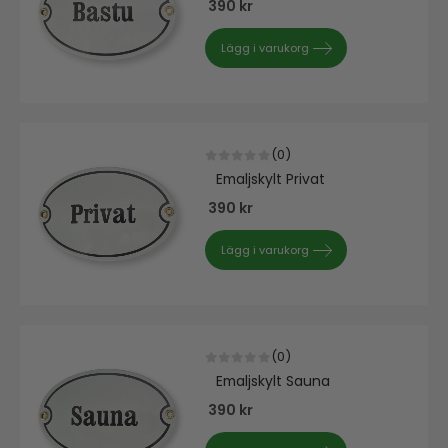
390
kr
Lägg i varukorg
(0)
0
out of 5
Emaljskylt Privat
390
kr
Lägg i varukorg
(0)
0
out of 5
Emaljskylt Sauna
390
kr