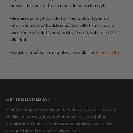
passar den perfekt att använda som dörrskylt.
Med en dörrskylt kan du förmedla olika typer av
information eller budskap såsom vilket rum som är
exempelvis toalett, bad, bastu, förråd, källare, kontor
eller kök.
Kolla in här så ser ni alla olika modeller av
Emaljskyltar
!
OM TROLLSMEDJAN
Vi är en komplett leverantör inom dekorationssmide som
vindflöjlar och väggdekorationer och smidesskyltar,
emaljskyltar. Under ett och samma tak sköter vi allt från
design till tillverkning och slutligen tryck.