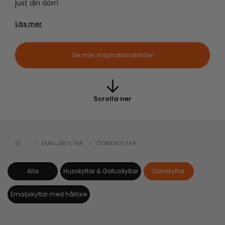
just din dörr!
Läs mer
Se mer inspirationsbilder
Scrolla ner
EMALJSKYLTAR
DÖRRSKYLTAR
Alla
Husskyltar & Gatuskyltar
Dörrskyltar
Emaljskyltar med hållare