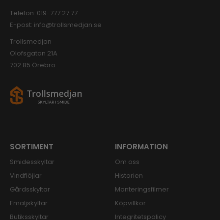
Telefon:
019-777 27 77
E-post:
info@trollsmedjan.se
Trollsmedjan
Olofsgatan 21A
702 85 Örebro
SORTIMENT
INFORMATION
Smidesskyltar
Om oss
Vindflöjlar
Historien
Gårdsskyltar
Monteringsfilmer
Emaljskyltar
Köpvillkor
Butiksskyltar
Integritetspolicy