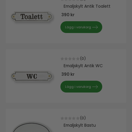
0
out of 5
Emaljskylt Antik Toalett
390
kr
Lägg i varukorg
(0)
0
out of 5
Emaljskylt Antik WC
390
kr
Lägg i varukorg
(0)
0
out of 5
Emaljskylt Bastu