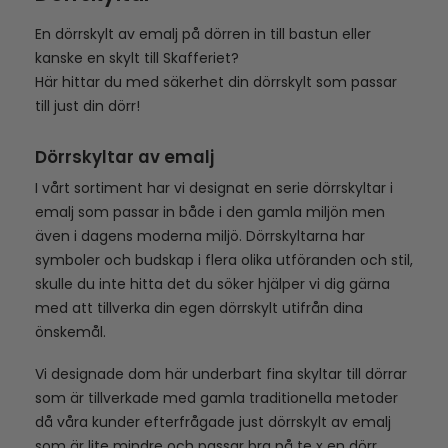
En dörrskylt av emalj på dörren in till bastun eller
kanske en skylt till Skafferiet?
Här hittar du med säkerhet din dörrskylt som passar
till just din dörr!
Dörrskyltar av emalj
I vårt sortiment har vi designat en serie dörrskyltar i
emalj som passar in både i den gamla miljön men
även i dagens moderna miljö. Dörrskyltarna har
symboler och budskap i flera olika utföranden och stil,
skulle du inte hitta det du söker hjälper vi dig gärna
med att tillverka din egen dörrskylt utifrån dina
önskemål.
Vi designade dom här underbart fina skyltar till dörrar
som är tillverkade med gamla traditionella metoder
då våra kunder efterfrågade just dörrskylt av emalj
som är lite mindre och passar bra på te x en dörr.