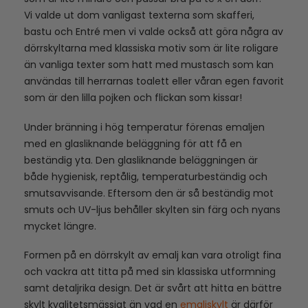
Vi valde ut dom vanligast texterna som skafferi,
bastu och Entré men vi valde också att göra några av
dörrskyltarna med klassiska motiv som är lite roligare
än vanliga texter som hatt med mustasch som kan
användas till herrarnas toalett eller våran egen favorit
som är den lilla pojken och flickan som kissar!
Under bränning i hög temperatur förenas emaljen
med en glasliknande beläggning för att få en
beständig yta. Den glasliknande beläggningen är
både hygienisk, reptålig, temperaturbeständig och
smutsavvisande. Eftersom den är så beständig mot
smuts och UV-ljus behåller skylten sin färg och nyans
mycket längre.
Formen på en dörrskylt av emalj kan vara otroligt fina
och vackra att titta på med sin klassiska utformning
samt detaljrika design. Det är svårt att hitta en bättre
skylt kvalitetsmässigt än vad en
emaljskylt
är därför