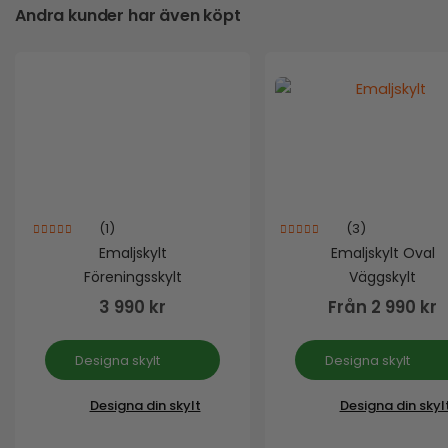
Andra kunder har även köpt
(1)
(3)
5.00
out of 5
5.00
out of 5
Emaljskylt
Emaljskylt Oval
Föreningsskylt
Väggskylt
3 990
kr
Från
2 990
kr
Designa skylt
Designa skylt
Designa din skylt
Designa din skyl