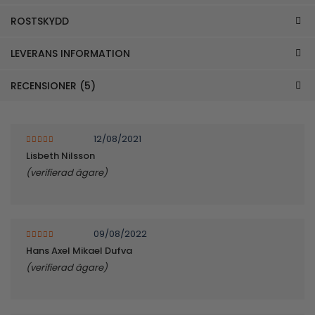
ROSTSKYDD
LEVERANS INFORMATION
RECENSIONER (5)
12/08/2021
4
av 5
Lisbeth Nilsson
(verifierad ägare)
09/08/2022
5
av 5
Hans Axel Mikael Dufva
(verifierad ägare)