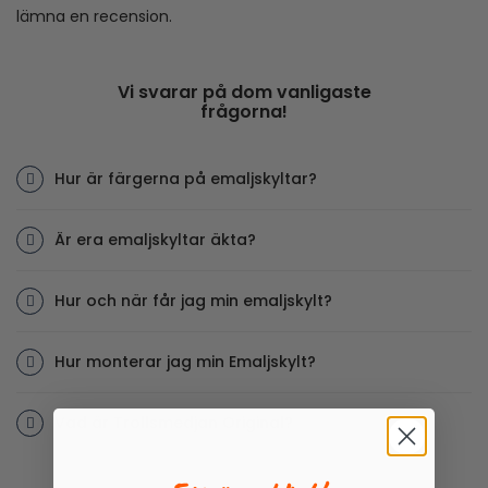
lämna en recension.
Vi svarar på dom vanligaste
frågorna!
Hur är färgerna på emaljskyltar?
Är era emaljskyltar äkta?
Hur och när får jag min emaljskylt?
Hur monterar jag min Emaljskylt?
Vad är Trollsmedjan Original?