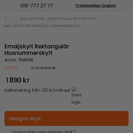
019-777 27 77
Trollsmedjan Orginal
EMALJSKYLTAR
,
HUSSKYLTAR & GATUSKYLTAR
EMALJSKYLT REKTANGULÄR HUSNUMMERSKYLT
Emaljskylt Rektangulär
Husnummerskylt
Art.nr.
159506
5
recensioner
|
4.80
out of 5
1 890
kr
Delbetalning från
132
kr
/månad
Designa skylt
Önskar hjälp med designa skylt