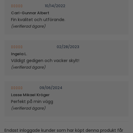
10/14/2022
5
av 5
Carl-Gunnar Albert
Fin kvalitet och utförande.
(verifierad ägare)
02/28/2023
5
av 5
Ingela L.
Väldigt gedigen och vacker skylt!
(verifierad ägare)
09/06/2024
5
av 5
Lasse Mikael Kröger
Perfekt på min vägg
(verifierad ägare)
Endast inloggade kunder som har köpt denna produkt får