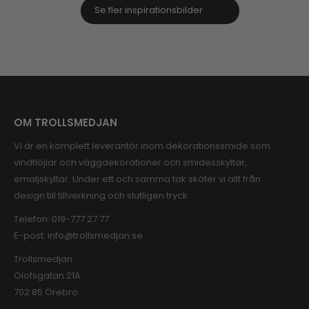
Se fler inspirationsbilder
OM TROLLSMEDJAN
Vi är en komplett leverantör inom dekorationssmide som
vindflöjlar och väggdekorationer och smidesskyltar,
emaljskyltar. Under ett och samma tak sköter vi allt från
design till tillverkning och slutligen tryck.
Telefon:
019-777 27 77
E-post:
info@trollsmedjan.se
Trollsmedjan
Olofsgatan 21A
702 85 Örebro