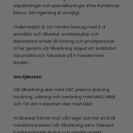
anpassningar och speciallösningar efter kundernas
behov, där ingenting är omöjligt.
Trollsmedjan är ett mindre företag med 3-4
anställda och tillverkar smidesskyltar och
dekorations smide till företag och privatpersoner.
Vi har genom vår tillverkning skapat ett kvalitativt
varumärke och fokuserar på E-handel inom
Norden.
Om tjänsten
Vår tillverkning sker med CNC plasma skärning,
bockning, valsning och svetsning med MAG, MMA
och TIG där merparten sker med MAG.
Vi tillverkar främst mot vårt lager och har små till
medelstora serier i vår tillverkning samt frekvent
kundanpassade skyltar och mindre projekt.