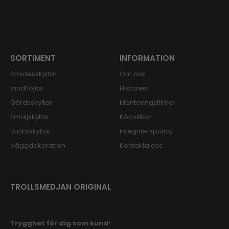
SORTIMENT
INFORMATION
Smidesskyltar
Om oss
Vindflöjlar
Historien
Gårdsskyltar
Monteringsfilmer
Emaljskyltar
Köpvillkor
Butiksskyltar
Integritetspolicy
Väggdekoration
Kontakta oss
TROLLSMEDJAN ORIGINAL
Trygghet för dig som kund
!