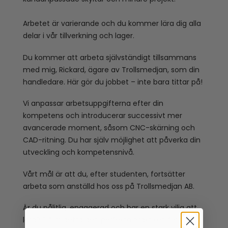
Arbetet är varierande och du kommer lära dig alla
delar i vår tillverkning och lager.
Du kommer att arbeta självständigt tillsammans
med mig, Rickard, ägare av Trollsmedjan, som din
handledare. Här gör du jobbet – inte bara tittar på!
Vi anpassar arbetsuppgifterna efter din
kompetens och introducerar successivt mer
avancerade moment, såsom CNC-skärning och
CAD-ritning. Du har själv möjlighet att påverka din
utveckling och kompetensnivå.
Vårt mål är att du, efter studenten, fortsätter
arbeta som anställd hos oss på Trollsmedjan AB.
Är du pålitlig, engagerad och har en stark vilja att
lära? Då är detta den perfekta praktiken för dig!