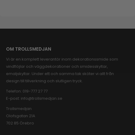
OM TROLLSMEDJAN
Vi är en komplett leverantör inom dekorationssmide som
vindflöjlar och väggdekorationer och smidesskyltar,
emaljskyltar. Under ett och samma tak sköter vi allt från
design till tillverkning och slutligen tryck.
Telefon:
019-777 27 77
E-post:
info@trollsmedjan.se
Trollsmedjan
Olofsgatan 21A
702 85 Örebro