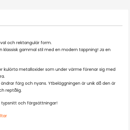
 oval och rektangulär form.
 klassisk gammal stil med en modern tappning! Ja en
ler kulörta metalloxider som under värme förenar sig med
ra.
 ändrar färg och nyans. Ytbeläggningen är unik då den är
h reptålig.
a typsnitt och färgsättningar!
ltar