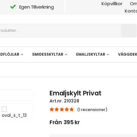
Köpvillkor
Om
Egen Tillverkning
Kont
NDFLÖJLAR
SMIDESSKYLTAR
EMALJSKYLTAR
VÄGGDEK
Emaljskylt Privat
Art.nr.
210328
(
1
recensioner)
|
5.00
out of 5
Från
395
kr