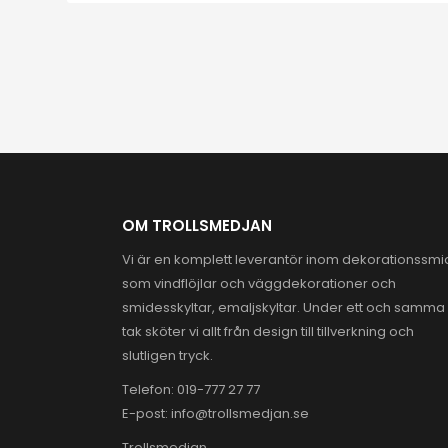
OM TROLLSMEDJAN
Vi är en komplett leverantör inom dekorationssm
som vindflöjlar och väggdekorationer och
smidesskyltar, emaljskyltar. Under ett och samma
tak sköter vi allt från design till tillverkning och
slutligen tryck.
Telefon:
019-777 27 77
E-post:
info@trollsmedjan.se
Trollsmedjan