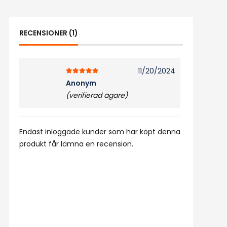
RECENSIONER (1)
11/20/2024
5
av 5
Anonym
(verifierad ägare)
Endast inloggade kunder som har köpt denna
produkt får lämna en recension.