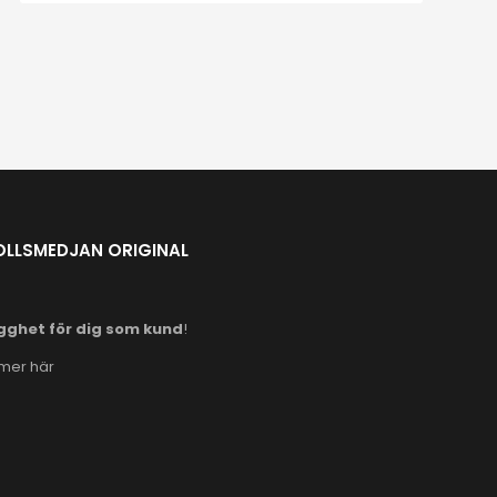
OLLSMEDJAN ORIGINAL
gghet för dig som kund
!
 mer här