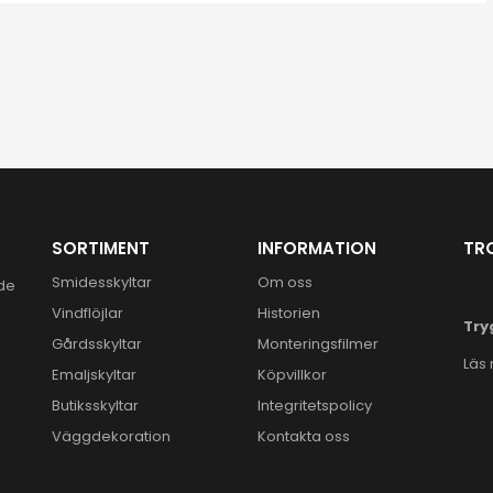
SORTIMENT
INFORMATION
TR
Smidesskyltar
Om oss
ide
Vindflöjlar
Historien
Try
Gårdsskyltar
Monteringsfilmer
Läs
Emaljskyltar
Köpvillkor
Butiksskyltar
Integritetspolicy
Väggdekoration
Kontakta oss