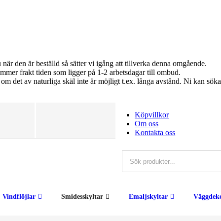
u när den är beställd så sätter vi igång att tillverka denna omgående.
kommer frakt tiden som ligger på 1-2 arbetsdagar till ombud.
er om det av naturliga skäl inte är möjligt t.ex. långa avstånd. Ni k
Köpvillkor
Om oss
Kontakta oss
Vindflöjlar
Smidesskyltar
Emaljskyltar
Väggdeko