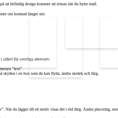
på att befintlig design kommer att rensas när du byter mall.
s mer om kostnad längre ner.
Vindflöjlar Motiv
Gårdsskyltar
Husskyltar & Gatuskyltar
Monogr
Exklusiva vindflöjlar med motiv
Fasadbokstäver
Dörrskyltar
Smidesta
Exklusiva Vindflöjlar
Butiksskyltar
Emaljskyltar med hållare
Väggskyl
Vindflöjel Eget Motiv
Vägvisning & Info Skyltar
Klassisk
 sidled för samtliga alternativ.
Tillbehör Vindflöjel
Hängskyltar
Paket
 menyn ”text”.
Tillbehör / Belysning
på skylten i en box som du kan flytta, ändra storlek och färg.
”. När du lägger till ett motiv visas det i röd färg. Ändra placering, st