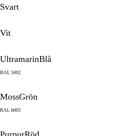
Svart
Vit
UltramarinBlå
RAL 5002
MossGrön
RAL 6005
PurpurRöd