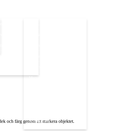
am
OUTLET
vlor
Arbeta hos oss
tar
Presentkort
a Motiv
Tillverkning
Historien
Monteringsfilmer
Om oss
Integritetspolicy
Köpvillkor
orlek och färg genom att markera objektet.
Kontakta oss