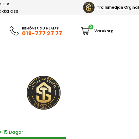
 oss
Trollsmedjan Orginal
akta oss
0
BEHÖVER DU HJÄLP?
019-777 27 77
0-15 Dagar