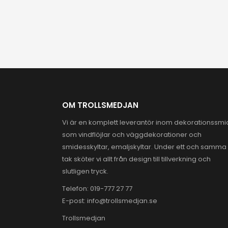
OM TROLLSMEDJAN
Vi är en komplett leverantör inom dekorationssm
som vindflöjlar och väggdekorationer och
smidesskyltar, emaljskyltar. Under ett och samma
tak sköter vi allt från design till tillverkning och
slutligen tryck.
Telefon:
019-777 27 77
E-post:
info@trollsmedjan.se
Trollsmedjan