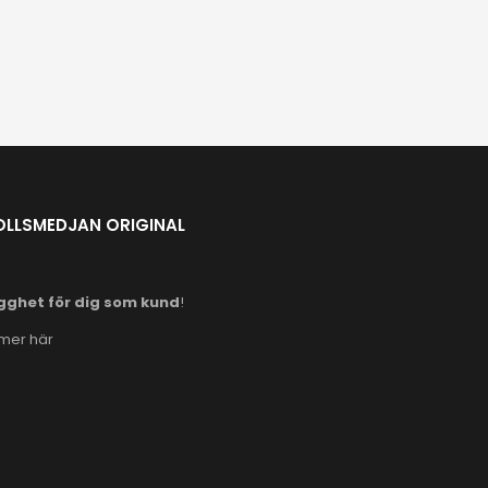
OLLSMEDJAN ORIGINAL
gghet för dig som kund
!
 mer här