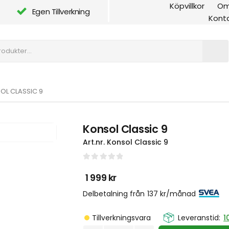
Köpvillkor
Om
Egen Tillverkning
Kont
OL CLASSIC 9
Konsol Classic 9
Art.nr.
Konsol Classic 9
0
out of 5
1 999
kr
Delbetalning från
137
kr
/månad
Tillverkningsvara
Leveranstid:
1