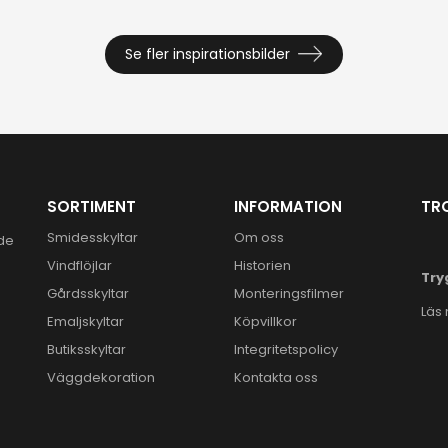
Se fler inspirationsbilder
SORTIMENT
INFORMATION
TR
Smidesskyltar
Om oss
ide
Vindflöjlar
Historien
Try
Gårdsskyltar
Monteringsfilmer
Läs
Emaljskyltar
Köpvillkor
Butiksskyltar
Integritetspolicy
Väggdekoration
Kontakta oss