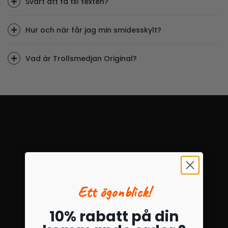
Svårt att få till texten?
Hur och när får jag min smidesskylt?
Vad är Trollsmedjan Original?
Ett ögonblick!
10% rabatt på din