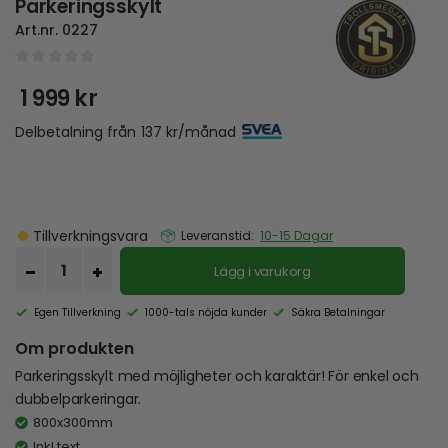
Parkeringsskylt
Art.nr.
0227
0
out of 5
1 999
kr
Delbetalning från
137
kr
/månad
Tillverkningsvara
Leveranstid:
10-15 Dagar
Lägg i varukorg
Egen Tillverkning
1000-tals nöjda kunder
Säkra Betalningar
Om produkten
Parkeringsskylt med möjligheter och karaktär! För enkel och
dubbelparkeringar.
800x300mm
Inkl text