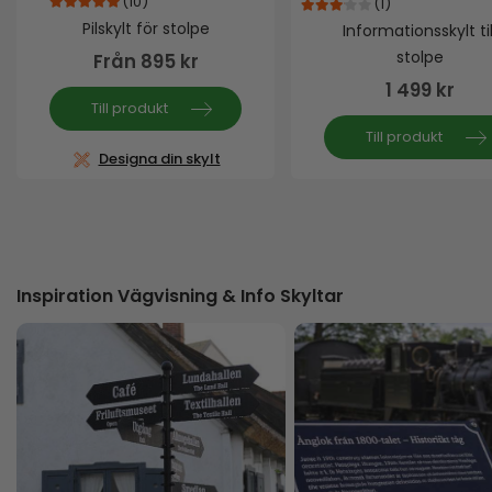
(10)
(1)
4.90
out of 5
3.00
out of 5
Pilskylt för stolpe
Informationsskylt til
stolpe
Från
895
kr
1 499
kr
Till produkt
Till produkt
Designa din skylt
Inspiration Vägvisning & Info Skyltar