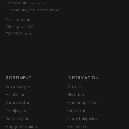
Telefon:
019-777 27 77
E-post:
info@trollsmedjan.se
Trollsmedjan
Olofsgatan 21A
702 85 Örebro
SORTIMENT
INFORMATION
Smidesskyltar
Om oss
Vindflöjlar
Historien
Gårdsskyltar
Monteringsfilmer
Emaljskyltar
Köpvillkor
Butiksskyltar
Integritetspolicy
Väggdekoration
Kontakta oss