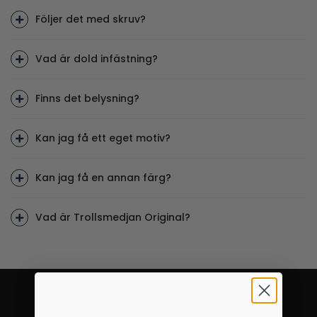
Följer det med skruv?
Vad är dold infästning?
Finns det belysning?
Kan jag få ett eget motiv?
Kan jag få en annan färg?
Vad är Trollsmedjan Original?