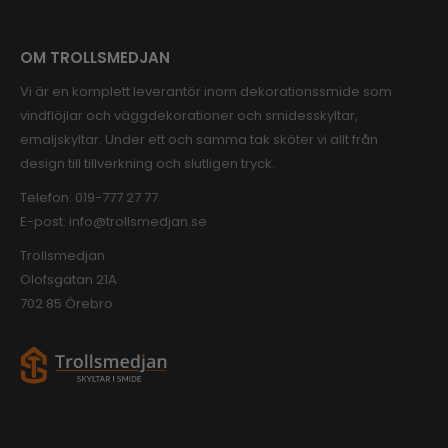
OM TROLLSMEDJAN
Vi är en komplett leverantör inom dekorationssmide som
vindflöjlar och väggdekorationer och smidesskyltar,
emaljskyltar. Under ett och samma tak sköter vi allt från
design till tillverkning och slutligen tryck.
Telefon:
019-777 27 77
E-post:
info@trollsmedjan.se
Trollsmedjan
Olofsgatan 21A
702 85 Örebro