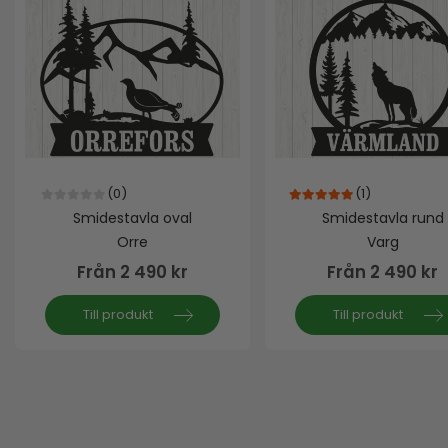
(0)
(1)
0
out of 5
5.00
out of 5
Smidestavla oval
Smidestavla rund
Orre
Varg
Från
2 490
kr
Från
2 490
kr
Till produkt
Till produkt