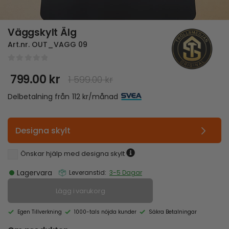
Väggskylt Älg
Art.nr.
OUT_VAGG 09
0
out of 5
799.00
kr
1 599.00
kr
Det
Det
ursprungliga
nuvarande
Delbetalning från
112
kr
/månad
priset
priset
var:
är:
1
799.00 kr.
Designa skylt
599.00 kr.
Önskar hjälp med designa skylt
Lagervara
Leveranstid:
3-5 Dagar
Lägg i varukorg
Egen Tillverkning
1000-tals nöjda kunder
Säkra Betalningar