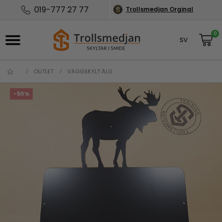
019-777 27 77
Trollsmedjan Orginal
0
SV
NO
OUTLET
VÄGGSKYLT ÄLG
-50%