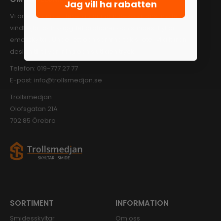
Jag vill ha rabatten
Vi är en komplett leverantör inom dekorationssmide som
vindflöjlar och väggdekorationer och smidesskyltar,
emaljskyltar. Under ett och samma tak sköter vi allt från
design till tillverkning och slutligen tryck.
Telefon:
019-777 27 77
E-post:
info@trollsmedjan.se
Trollsmedjan
Olofsgatan 21A
702 85 Örebro
SORTIMENT
INFORMATION
Smidesskyltar
Om oss