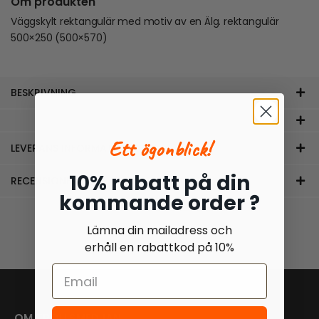
Om produkten
Väggskylt rektangulär med motiv av en Älg. rektangulär
500×250 (500×570)
BESKRIVNING
Ett ögonblick!
LEVERANS INFORMATION
10% rabatt på din
RECENSIONER (0)
kommande order ?
Lämna din mailadress och
erhåll en rabattkod på 10%
OM TROLLSMEDJAN