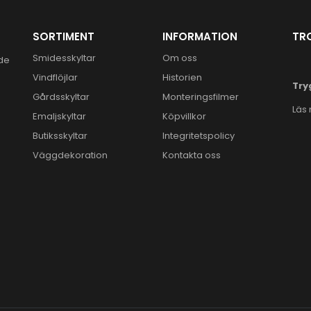
SORTIMENT
INFORMATION
TR
Smidesskyltar
Om oss
ide
Vindflöjlar
Historien
Try
Gårdsskyltar
Monteringsfilmer
Läs
Emaljskyltar
Köpvillkor
Butiksskyltar
Integritetspolicy
Väggdekoration
Kontakta oss