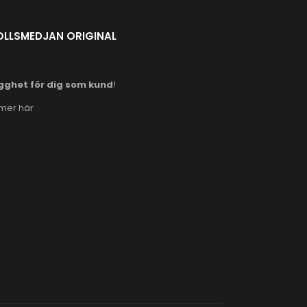
OLLSMEDJAN ORIGINAL
gghet för dig som kund
!
 mer här