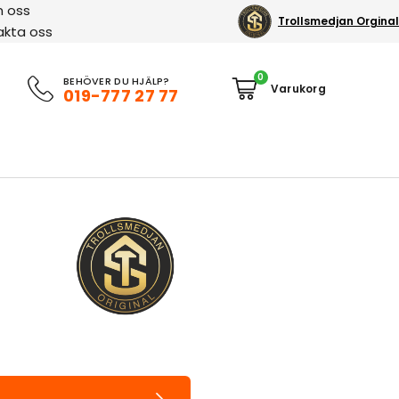
 oss
Trollsmedjan Orginal
akta oss
0
BEHÖVER DU HJÄLP?
019-777 27 77