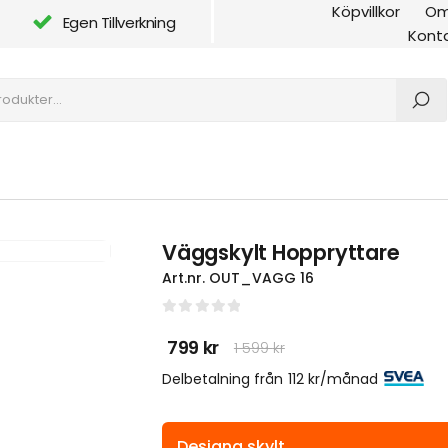
Köpvillkor
Om
Egen Tillverkning
Kont
Väggskylt Hoppryttare
Art.nr.
OUT_VAGG 16
0
out of 5
799
kr
1 599
kr
Det
Det
ursprungliga
nuvarande
Delbetalning från
112
kr
/månad
priset
priset
var:
är:
1
799 kr.
599 kr.
Designa skylt