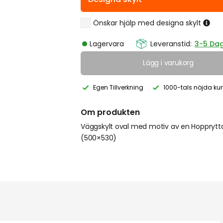
Önskar hjälp med designa skylt
Lagervara
Leveranstid:
3-5 Da
Lägg i varukorg
Egen Tillverkning
1000-tals nöjda ku
Om produkten
Väggskylt oval med motiv av en Hopprytt
(500×530)