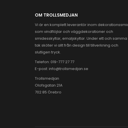
OM TROLLSMEDJAN
Vi är en komplett leverantör inom dekorationssm
som vindflöjlar och väggdekorationer och
smidesskyltar, emaljskyltar. Under ett och samma
tak sköter vi allt från design till tillverkning och
slutligen tryck.
Telefon:
019-777 27 77
E-post:
info@trollsmedjan.se
Trollsmedjan
Olofsgatan 21A
702 85 Örebro