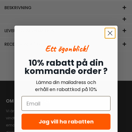
BESKRIVNING
LEVERANS INFORMATION
RECENSIONER (0)
Ett ögonblick!
10% rabatt på din
kommande order ?
Lämna din mailadress och
erhåll en rabattkod på 10%
OM TROLLSMEDJAN
Vi är en komplett leverantör inom dekorationssmide som
vindflöjlar och väggdekorationer och smidesskyltar,
Jag vill ha rabatten
emaljskyltar. Under ett och samma tak sköter vi allt från