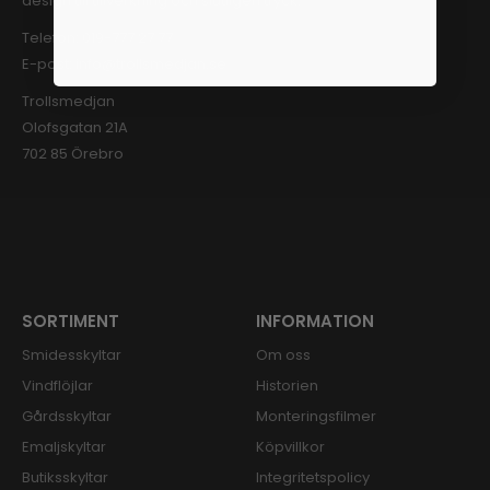
design till tillverkning och slutligen tryck.
Telefon:
019-777 27 77
E-post:
info@trollsmedjan.se
Trollsmedjan
Olofsgatan 21A
702 85 Örebro
SORTIMENT
INFORMATION
Smidesskyltar
Om oss
Vindflöjlar
Historien
Gårdsskyltar
Monteringsfilmer
Emaljskyltar
Köpvillkor
Butiksskyltar
Integritetspolicy