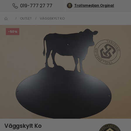
019-777 27 77
Trollsmedjan Orginal
OUTLET
VÄGGSKYLT KO
-50%
Väggskylt Ko