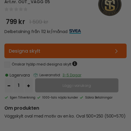
Art.nr.
OUT_VAGG 05
0
out of 5
799
kr
1 599
kr
Det
Det
ursprungliga
nuvarande
Delbetalning från
112
kr
/månad
priset
priset
var:
är:
1
799 kr.
Designa skylt
599 kr.
Önskar hjälp med designa skylt
Lagervara
Leveranstid:
3-5 Dagar
Lägg i varukorg
Egen Tillverkning
1000-tals nöjda kunder
Säkra Betalningar
Om produkten
Väggskylt oval med motiv av en ko. Oval 500×250 (500×570)