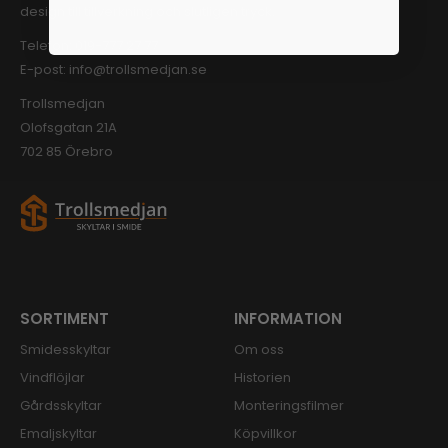
design till tillverkning och slutligen tryck.
Telefon:
019-777 27 77
E-post:
info@trollsmedjan.se
Trollsmedjan
Olofsgatan 21A
702 85 Örebro
SORTIMENT
INFORMATION
Smidesskyltar
Om oss
Vindflöjlar
Historien
Gårdsskyltar
Monteringsfilmer
Emaljskyltar
Köpvillkor