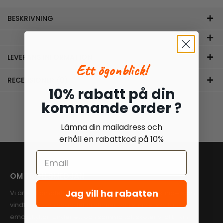
BESKRIVNING
LEVERANS INFORMATION
Ett ögonblick!
RECENSIONER (0)
10% rabatt på din
kommande order ?
Lämna din mailadress och
erhåll en rabattkod på 10%
OM TROLLSMEDJAN
Jag vill ha rabatten
Vi är en komplett leverantör inom dekorationssmide som
vindflöjlar och väggdekorationer och smidesskyltar,
emaljskyltar. Under ett och samma tak sköter vi allt från