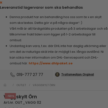
Leveranstid lagervaror som ska behandlas
Denna produkt har en behandling hos oss som te x en skylt
som ska textas. Detta gör vi på några dagar! :)
Vårt mål är att färdigställa produkten på 3 arbetsdagar och så
tillkommer frakt tiden som ligger på 1-2 arbetsdagar till
ombud.
Undantag kan vara, t.ex. där DHL inte har daglig utkörning eller
om det av naturliga skäl inte är möjligt t.ex. långa avstånd. Ni
kan söka mer information om DHL-Servicepoint och DHL-
ombud här.
https://www.dhlpaket.se
019-777 27 77
Trollsmedjan Orginal
OUTLET
VÄGGSKYLT ÖRN
Väggskylt Örn
-50%
Art.nr.
OUT_VAGG 02