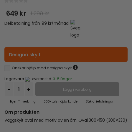
0
out of 5
649
kr
1 299
kr
Det
Det
ursprungliga
nuvarande
Delbetalning från
99
kr
/månad
priset
priset
var:
är:
1
649 kr.
299 kr.
Designa skylt
Önskar hjälp med designa skylt
Lagervara
Leveranstid:
3-5 Dagar
Lägg i varukorg
Egen Tillverkning
1000-tals nöjda kunder
Säkra Betalningar
Om produkten
Väggskylt oval med motiv av en örn. Oval 300×150 (300×330)