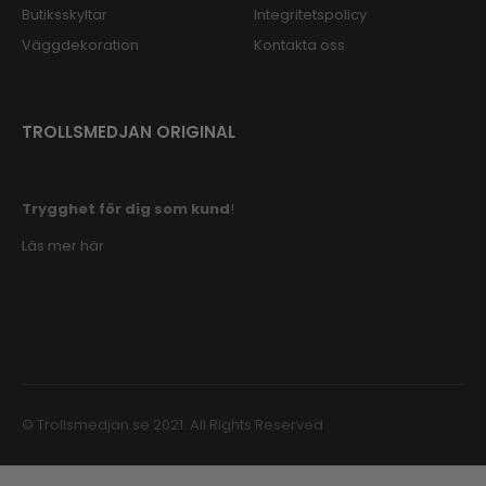
Butiksskyltar
Integritetspolicy
Väggdekoration
Kontakta oss
TROLLSMEDJAN ORIGINAL
Trygghet för dig som kund
!
Läs mer här
© Trollsmedjan.se 2021. All Rights Reserved