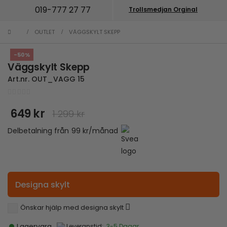
019-777 27 77
Trollsmedjan Orginal
OUTLET
VÄGGSKYLT SKEPP
-50%
Väggskylt Skepp
Art.nr.
OUT_VAGG 15
0
out of 5
649
kr
1 299
kr
Det
Det
ursprungliga
nuvarande
Delbetalning från
99
kr
/månad
priset
priset
var:
är:
1
649 kr.
299 kr.
Designa skylt
Önskar hjälp med designa skylt
Lagervara
Leveranstid:
3-5 Dagar