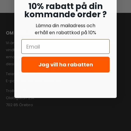
10% rabatt på din
kommande order ?
Lämna din mailadress och
erhåll en rabattkod på 10%
OM TROLLSMEDJAN
Vi är en komplett leverantör inom dekorationssmide som
vindflöjlar och väggdekorationer och smidesskyltar,
emaljskyltar. Under ett och samma tak sköter vi allt från
Jag vill ha rabatten
design till tillverkning och slutligen tryck.
Telefon:
019-777 27 77
E-post:
info@trollsmedjan.se
Trollsmedjan
Olofsgatan 21A
702 85 Örebro