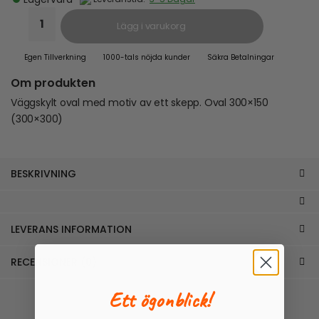
Lägg i varukorg
Egen Tillverkning
1000-tals nöjda kunder
Säkra Betalningar
Om produkten
Väggskylt oval med motiv av ett skepp. Oval 300×150
(300×300)
BESKRIVNING
LEVERANS INFORMATION
RECENSIONER (0)
Ett ögonblick!