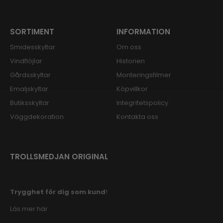
SORTIMENT
INFORMATION
Smidesskyltar
Om oss
Vindflöjlar
Historien
Gårdsskyltar
Monteringsfilmer
Emaljskyltar
Köpvillkor
Butiksskyltar
Integritetspolicy
Väggdekoration
Kontakta oss
TROLLSMEDJAN ORIGINAL
Trygghet för dig som kund
!
Läs mer här