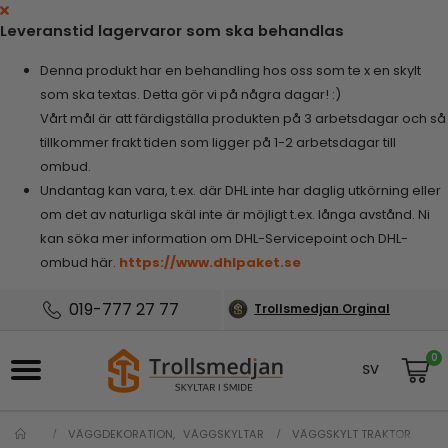
Leveranstid lagervaror som ska behandlas
Denna produkt har en behandling hos oss som te x en skylt
som ska textas. Detta gör vi på några dagar! :)
Vårt mål är att färdigställa produkten på 3 arbetsdagar och så
tillkommer frakt tiden som ligger på 1-2 arbetsdagar till
ombud.
Undantag kan vara, t.ex. där DHL inte har daglig utkörning eller
om det av naturliga skäl inte är möjligt t.ex. långa avstånd. Ni
kan söka mer information om DHL-Servicepoint och DHL-
ombud här.
https://www.dhlpaket.se
019-777 27 77
Trollsmedjan Orginal
0
SV
NO
VÄGGDEKORATION
,
VÄGGSKYLTAR
VÄGGSKYLT TRAKTOR