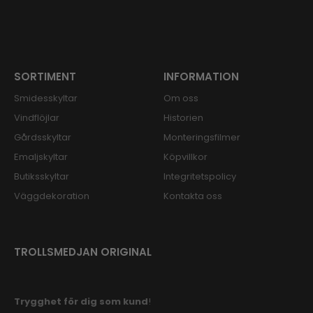
SORTIMENT
INFORMATION
Smidesskyltar
Om oss
Vindflöjlar
Historien
Gårdsskyltar
Monteringsfilmer
Emaljskyltar
Köpvillkor
Butiksskyltar
Integritetspolicy
Väggdekoration
Kontakta oss
TROLLSMEDJAN ORIGINAL
Trygghet för dig som kund
!