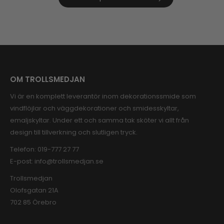
OM TROLLSMEDJAN
Vi är en komplett leverantör inom dekorationssmide som
vindflöjlar och väggdekorationer och smidesskyltar,
emaljskyltar. Under ett och samma tak sköter vi allt från
design till tillverkning och slutligen tryck.
Telefon:
019-777 27 77
E-post:
info@trollsmedjan.se
Trollsmedjan
Olofsgatan 21A
702 85 Örebro