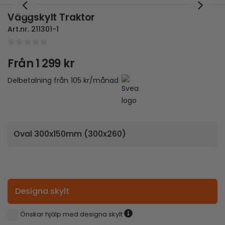
Väggskylt Traktor
Art.nr.
211301-1
0
out of 5
Från
1 299
kr
Delbetalning från
105
kr
/månad
Designa skylt
Önskar hjälp med designa skylt