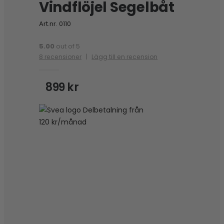
Vindflöjel Segelbåt
Art.nr.
0110
5.00
out of 5
8
recensioner
|
Lägg till en recension
899
kr
Delbetalning från
120
kr
/månad