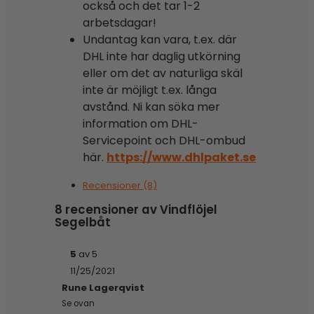
också och det tar 1-2
arbetsdagar!
Undantag kan vara, t.ex. där
DHL inte har daglig utkörning
eller om det av naturliga skäl
inte är möjligt t.ex. långa
avstånd. Ni kan söka mer
information om DHL-
Servicepoint och DHL-ombud
här.
https://www.dhlpaket.se
Recensioner (8)
8 recensioner av
Vindflöjel
Segelbåt
5
av 5
11/25/2021
Rune Lagerqvist
Se ovan