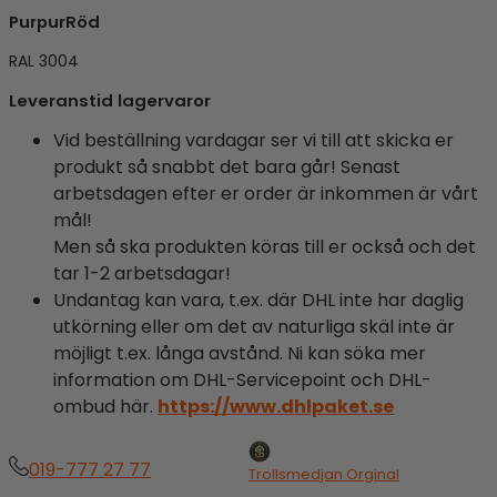
PurpurRöd
RAL 3004
Leveranstid lagervaror
Vid beställning vardagar ser vi till att skicka er
produkt så snabbt det bara går! Senast
arbetsdagen efter er order är inkommen är vårt
mål!
Men så ska produkten köras till er också och det
tar 1-2 arbetsdagar!
Undantag kan vara, t.ex. där DHL inte har daglig
utkörning eller om det av naturliga skäl inte är
möjligt t.ex. långa avstånd. Ni kan söka mer
information om DHL-Servicepoint och DHL-
ombud här.
https://www.dhlpaket.se
019-777 27 77
Trollsmedjan Orginal