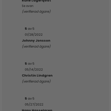
Rune Lagerqvist
Se ovan
(verifierad ägare)
5
av 5
01/28/2022
Johnny Jonsson
(verifierad ägare)
5
av 5
05/14/2022
Christin Lindgren
(verifierad ägare)
5
av 5
05/27/2022
Hans Hasselgren