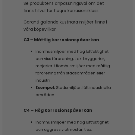
Se produktens anpassningsval om det
finns tillval för högre korrasionsklass.
Garanti gällande kustnära miljöer finns i
våra köpevillkor.
C3 – Måttlig korrosionspåverkan
Inomhusmiljöer med hög luftfuktighet
och viss förorening, t.ex. bryggerier,
mejerier. Utomhusmiljöer med måttlig
förorening från stadsområden eller
industri.
Exempel:
Stadsmiljöer, lätt industriella
områden.
C4 – Hög korrosionspåverkan
Inomhusmiljöer med hög luftfuktighet
och aggressiv atmosfär, t.ex.