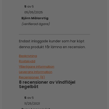
5
av 5
05/05/2025
Björn Mälarstig
(verifierad ägare)
Endast inloggade kunder som har köpt
denna produkt får lämna en recension.
Beskrivning
Rostskydd
Ytterligare information
Leverans Information
Recensioner (8)
8 recensioner av
Vindflöjel
Segelbåt
5
av 5
11/25/2021