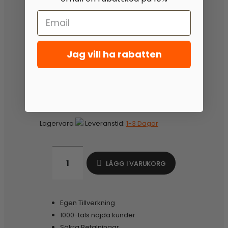
Jag vill ha rabatten
Lagervara
Leveranstid:
1-3 Dagar
LÄGG I VARUKORG
Egen Tillverkning
1000-tals nöjda kunder
Säkra Betalningar