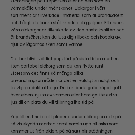
stämningen på uteplatsen eller ha den som en
värmekälla under månskenet. Eldkorgar i vårt
sortiment är tillverkade i material som är brandsäkert
och tåligt, de finns i stål, smide och gjutjärn. Eftersom
våra eldkorgar är tillverkade av den bästa kvalitén och
är brandsäkert kan du luta dig tillbaka och koppla av,
njut av lågornas sken samt värme.
Det har blivit väldigt populärt på sista tiden med en
liten portabel eldkorg som du kan flytta runt.
Eftersom det finns så många olika
användningsområden är det en väldigt smidigt och
trevlig produkt att äga. Du kan både grilla något gott
över elden, njuta av värmen eller bara ge lite extra
ljus till en plats du vill tillbringa lite tid på.
Köp till en bricka att placera under eldkorgen och på
så vis skydda marken samt samla upp all aska som
kommer ut från elden, på så sätt blir städningen