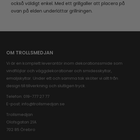
också väldigt enkel. Med ett grillgaller att placera på
ovan på elden underlättar grillningen.
OM TROLLSMEDJAN
Vi är en komplett leverantör inom dekorationssmide som
vindflöjlar och väggdekorationer och smidesskyltar,
emaljskyltar. Under ett och samma tak sköter vi allt från
design till tillverkning och slutligen tryck.
Telefon:
019-777 27 77
E-post:
info@trollsmedjan.se
Trollsmedjan
Olofsgatan 21A
702 85 Örebro