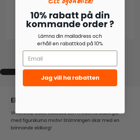
Ett ögonblick!
10% rabatt på din
kommande order ?
Lämna din mailadress och
erhåll en rabattkod på 10%
Jag vill ha rabatten
Eldkorgar
Vi tillverkar både klassiska och moderna eldkorgar
med figurskurna motiv! Stämningen ökar med en
brinnande eldkorg!