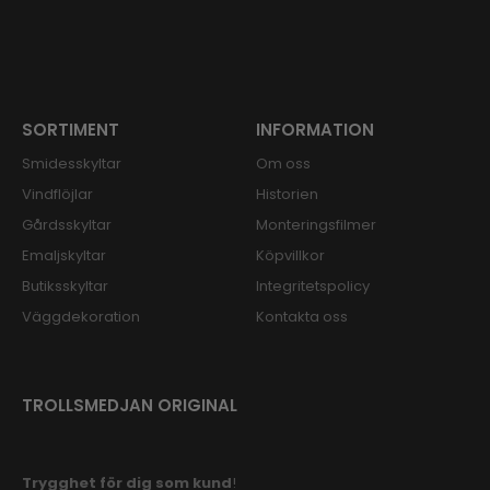
SORTIMENT
INFORMATION
Smidesskyltar
Om oss
Vindflöjlar
Historien
Gårdsskyltar
Monteringsfilmer
Emaljskyltar
Köpvillkor
Butiksskyltar
Integritetspolicy
Väggdekoration
Kontakta oss
TROLLSMEDJAN ORIGINAL
Trygghet för dig som kund
!