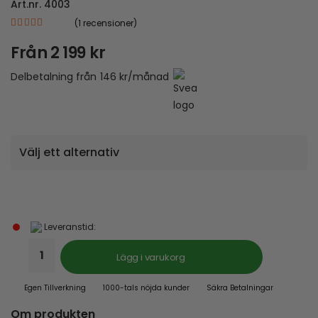
Art.nr.
4003
(
1
recensioner)
|
5.00
out of 5
Från
2 199
kr
Delbetalning från
146
kr
/månad
Leveranstid:
Lägg i varukorg
Egen Tillverkning
1000-tals nöjda kunder
Säkra Betalningar
Om produkten