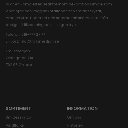
Vi är en komplett leverantör inom dekorationssmide som
vindflöjlar och väggdekorationer och smidesskyltar,
emaljskyltar. Under ett och samma tak sköter vi allt från
design till tillverkning och slutligen tryck.
Telefon:
019-777 27 77
E-post:
info@trollsmedjan.se
Trollsmedjan
Olofsgatan 21A
702 85 Örebro
SORTIMENT
INFORMATION
Smidesskyltar
Om oss
Vindflöjlar
Historien