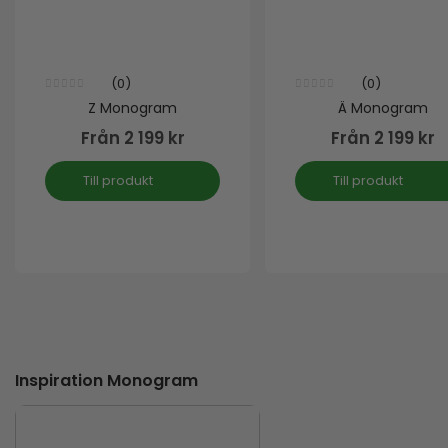
(0)
(0)
0
out of 5
0
out of 5
Z Monogram
Ä Monogram
Från
2 199
kr
Från
2 199
kr
Till produkt
Till produkt
Inspiration Monogram