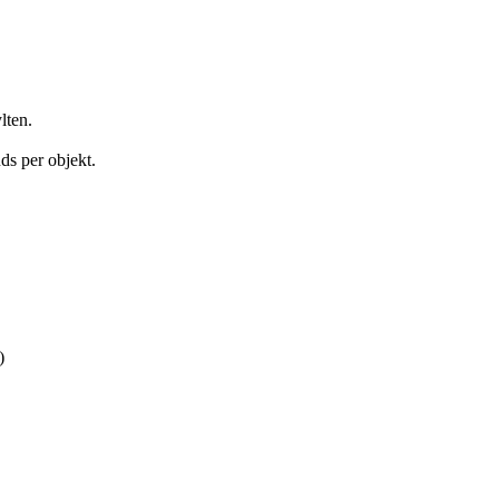
lten.
uds per objekt.
)