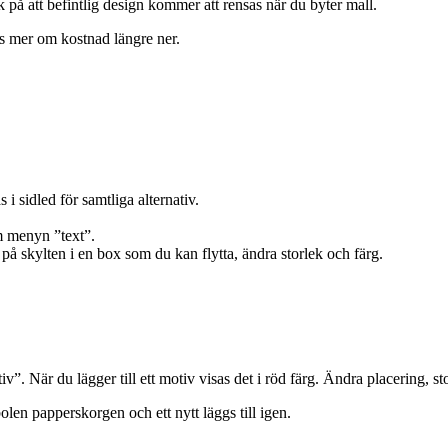
 på att befintlig design kommer att rensas när du byter mall.
Läs mer om kostnad längre ner.
.
i sidled för samtliga alternativ.
om menyn ”text”.
n på skylten i en box som du kan flytta, ändra storlek och färg.
iv”. När du lägger till ett motiv visas det i röd färg. Ändra placering, s
len papperskorgen och ett nytt läggs till igen.