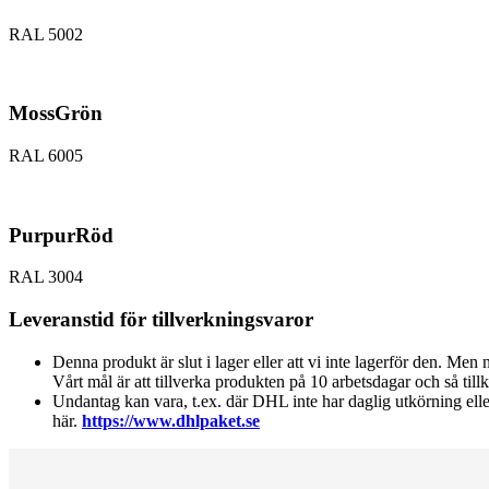
RAL 5002
MossGrön
RAL 6005
PurpurRöd
RAL 3004
Leveranstid för tillverkningsvaror
Denna produkt är slut i lager eller att vi inte lagerför den. Men 
Vårt mål är att tillverka produkten på 10 arbetsdagar och så til
Undantag kan vara, t.ex. där DHL inte har daglig utkörning el
här.
https://www.dhlpaket.se