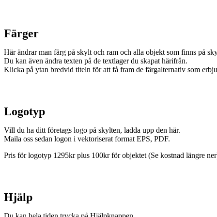
Färger
Här ändrar man färg på skylt och ram och alla objekt som finns på sky
Du kan även ändra texten på de textlager du skapat härifrån.
Klicka på ytan bredvid titeln för att få fram de färgalternativ som erbj
Logotyp
Vill du ha ditt företags logo på skylten, ladda upp den här.
Maila oss sedan logon i vektoriserat format EPS, PDF.
Pris för logotyp 1295kr plus 100kr för objektet (Se kostnad längre ner
Hjälp
Du kan hela tiden trycka på Hjälpknappen.