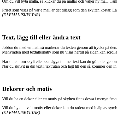
Om du vill byta malla, så klickar du på mallar och väljer ny mall. Tänk
Priset som visas på varje mall är det tillägg som den skylten kostar. 
(EJ EMALJSKYLTAR)
Text, lägg till eller ändra text
Jobbar du med en mall så markerar du texten genom att trycka på den
Menyraden med textalternativ som nu visas nertill på sidan kan scrollas 
Har du en tom skylt eller ska lägga till mer text kan du göra det gen
När du skrivit in din text i textrutan och lagt till den så kommer den i
Dekorer och motiv
Vill du ha en dekor eller ett motiv på skylten finns dessa i menyn ”mot
Vill du byta ut valt motiv eller dekor kan du radera med hjälp av symbo
(EJ EMALJSKYLTAR)