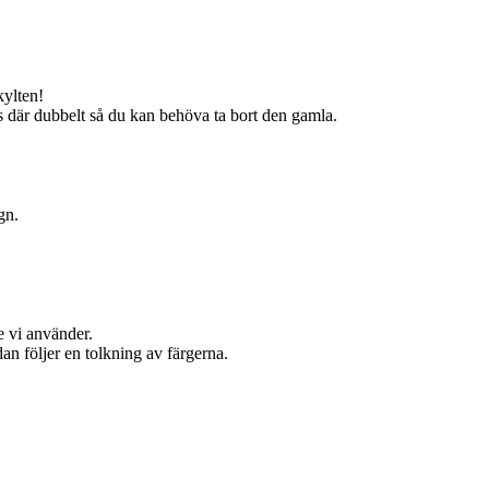
kylten!
s där dubbelt så du kan behöva ta bort den gamla.
gn.
e vi använder.
an följer en tolkning av färgerna.