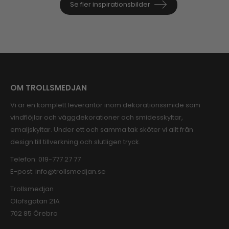
Se fler inspirationsbilder
OM TROLLSMEDJAN
Vi är en komplett leverantör inom dekorationssmide som
vindflöjlar och väggdekorationer och smidesskyltar,
emaljskyltar. Under ett och samma tak sköter vi allt från
design till tillverkning och slutligen tryck.
Telefon:
019-777 27 77
E-post:
info@trollsmedjan.se
Trollsmedjan
Olofsgatan 21A
702 85 Örebro