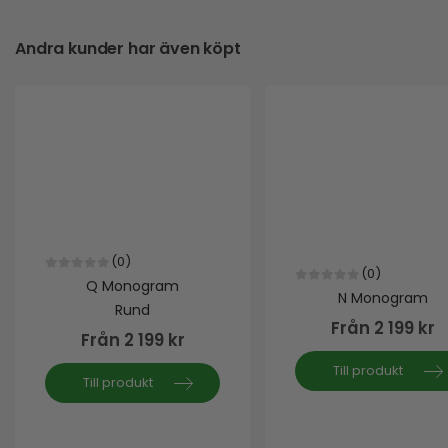
Andra kunder har även köpt
(0)
(0)
0
out of 5
Q Monogram
0
out of 5
N Monogram
Rund
Från
2 199
kr
Från
2 199
kr
Till produkt
Till produkt