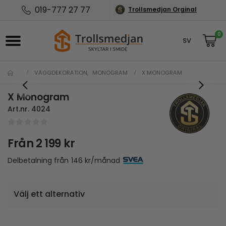
019-777 27 77
Trollsmedjan Orginal
0
SV
NO
VÄGGDEKORATION
,
MONOGRAM
X MONOGRAM
X Monogram
Art.nr.
4024
0
out of 5
Från
2 199
kr
Delbetalning från
146
kr
/månad