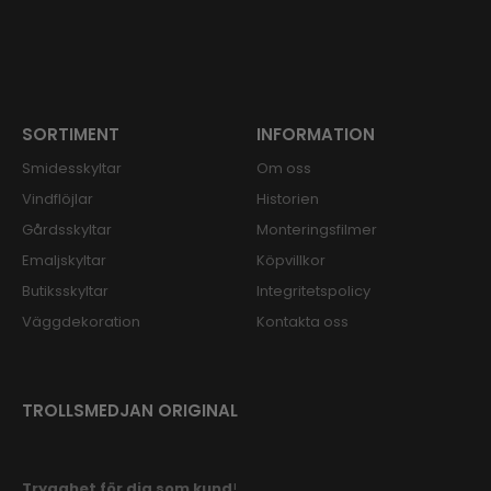
SORTIMENT
INFORMATION
Smidesskyltar
Om oss
Vindflöjlar
Historien
Gårdsskyltar
Monteringsfilmer
Emaljskyltar
Köpvillkor
Butiksskyltar
Integritetspolicy
Väggdekoration
Kontakta oss
TROLLSMEDJAN ORIGINAL
Trygghet för dig som kund
!