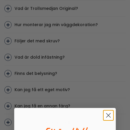
Vad är Trollsmedjan Original?
Hur monterar jag min väggdekoration?
Följer det med skruv?
Vad är dold infästning?
Finns det belysning?
Kan jag få ett eget motiv?
Kan jag få en annan färg?
Vad är Trollsmedjan Original?