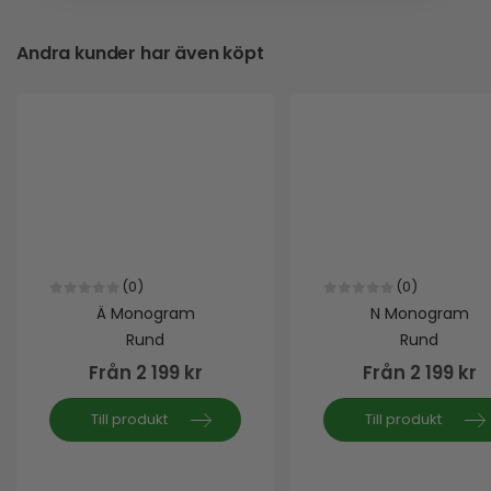
Andra kunder har även köpt
(0)
(0)
0
out of 5
0
out of 5
Ä Monogram
N Monogram
Rund
Rund
Från
2 199
kr
Från
2 199
kr
Till produkt
Till produkt