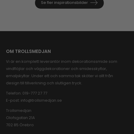
Se fler inspirationsbilder
OM TROLLSMEDJAN
Vi är en komplett leverantör inom dekorationssmide som
vindflöjlar och väggdekorationer och smidesskyltar,
emaljskyltar. Under ett och samma tak sköter vi allt från
design till tillverkning och slutligen tryck.
Telefon:
019-777 27 77
E-post:
info@trollsmedjan.se
Trollsmedjan
Olofsgatan 21A
702 85 Örebro