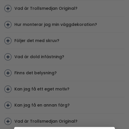
Vad är Trollsmedjan Original?
Hur monterar jag min väggdekoration?
Följer det med skruv?
Vad är dold infästning?
Finns det belysning?
Kan jag få ett eget motiv?
Kan jag få en annan färg?
Vad är Trollsmedjan Original?