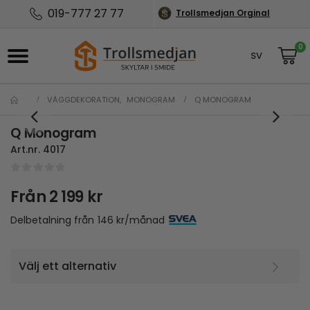
019-777 27 77
Trollsmedjan Orginal
0
SV
NO
VÄGGDEKORATION
,
MONOGRAM
Q MONOGRAM
Q Monogram
Art.nr.
4017
0
out of 5
Från
2 199
kr
Delbetalning från
146
kr
/månad