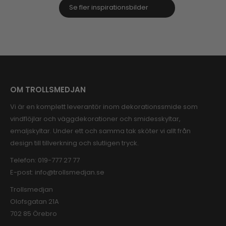
Se fler inspirationsbilder
OM TROLLSMEDJAN
Vi är en komplett leverantör inom dekorationssmide som
vindflöjlar och väggdekorationer och smidesskyltar,
emaljskyltar. Under ett och samma tak sköter vi allt från
design till tillverkning och slutligen tryck.
Telefon:
019-777 27 77
E-post:
info@trollsmedjan.se
Trollsmedjan
Olofsgatan 21A
702 85 Örebro