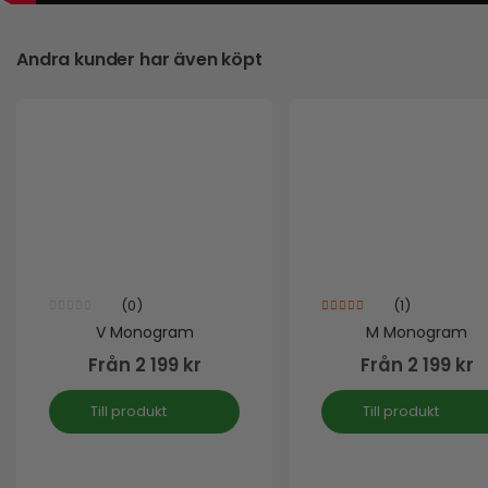
Andra kunder har även köpt
(0)
(1)
0
out of 5
4.00
out of 5
V Monogram
M Monogram
Från
2 199
kr
Från
2 199
kr
Till produkt
Till produkt