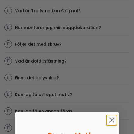
Vad är Trollsmedjan Original?
Hur monterar jag min väggdekoration?
Följer det med skruv?
Vad är dold infästning?
Finns det belysning?
Kan jag få ett eget motiv?
Kan jag få en annan färg?
Vad är Trollsmedjan Original?