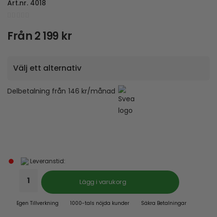
Art.nr.
4018
0
out of 5
Från
2 199
kr
Delbetalning från
146
kr
/månad
Leveranstid:
Lägg i varukorg
Egen Tillverkning
1000-tals nöjda kunder
Säkra Betalningar