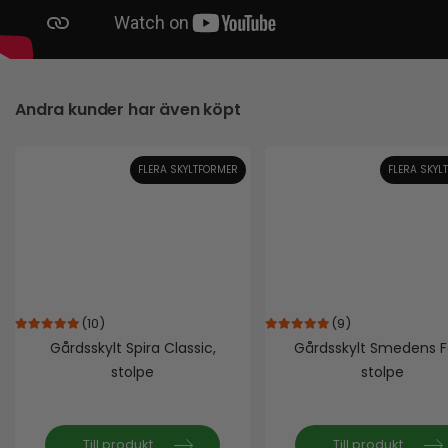
Andra kunder har även köpt
FLERA SKYLTFORMER
FLERA SKYL
(10)
(9)
4.90
out of 5
5.00
out of 5
Gårdsskylt Spira Classic,
Gårdsskylt Smedens F
stolpe
stolpe
Till produkt
Till produkt