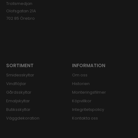
Trollsmedjan
Olofsgatan 21A
702 85 Örebro
SORTIMENT
INFORMATION
Smidesskyltar
Om oss
Vindflöjlar
Historien
Gårdsskyltar
Monteringsfilmer
Emaljskyltar
Köpvillkor
Butiksskyltar
Integritetspolicy
Väggdekoration
Kontakta oss