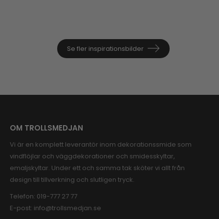
Se fler inspirationsbilder
OM TROLLSMEDJAN
Vi är en komplett leverantör inom dekorationssmide som
vindflöjlar och väggdekorationer och smidesskyltar,
emaljskyltar. Under ett och samma tak sköter vi allt från
design till tillverkning och slutligen tryck.
Telefon:
019-777 27 77
E-post:
info@trollsmedjan.se