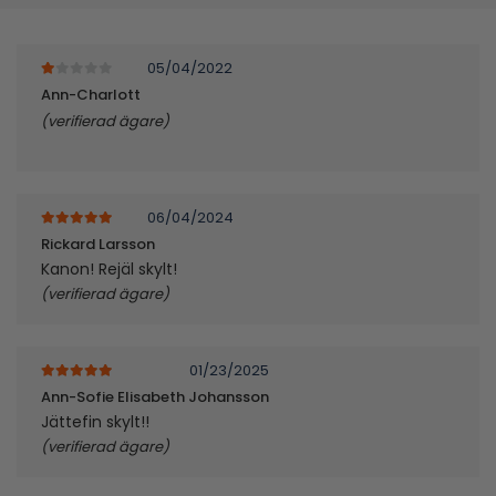
05/04/2022
1
av 5
Ann-Charlott
(verifierad ägare)
06/04/2024
5
av 5
Rickard Larsson
Kanon! Rejäl skylt!
(verifierad ägare)
01/23/2025
5
av 5
Ann-Sofie Elisabeth Johansson
Jättefin skylt!!
(verifierad ägare)