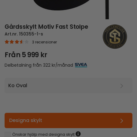
Gårdsskylt Motiv Fast Stolpe
Art.nr.
150355-1-s
3
recensioner
|
3.67
out of 5
Från
5 999
kr
Delbetalning från
322
kr
/månad
Designa skylt
Önskar hjälp med designa skylt