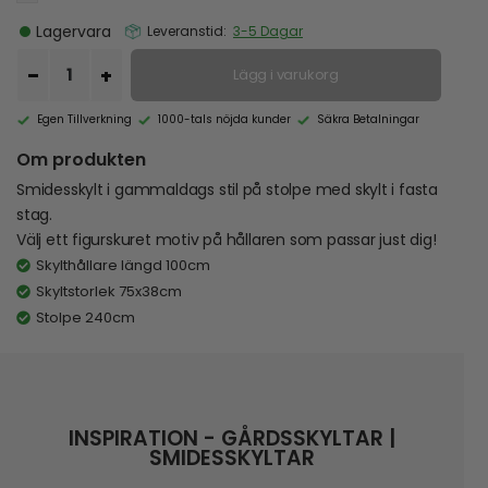
Lagervara
Leveranstid:
3-5 Dagar
Lägg i varukorg
Egen Tillverkning
1000-tals nöjda kunder
Säkra Betalningar
Om produkten
Smidesskylt i gammaldags stil på stolpe med skylt i fasta
stag.
Välj ett figurskuret motiv på hållaren som passar just dig!
Skylthållare längd 100cm
Skyltstorlek 75x38cm
Stolpe 240cm
INSPIRATION - GÅRDSSKYLTAR |
SMIDESSKYLTAR