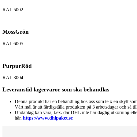
RAL 5002
MossGrön
RAL 6005
PurpurRöd
RAL 3004
Leveranstid lagervaror som ska behandlas
Denna produkt har en behandling hos oss som te x en skylt som s
Vårt mål är att färdigställa produkten på 3 arbetsdagar och så t
Undantag kan vara, t.ex. där DHL inte har daglig utkörning el
här.
https://www.dhlpaket.se