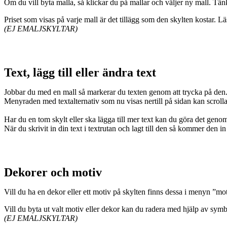
Om du vill byta malla, så klickar du på mallar och väljer ny mall. Tänk
Priset som visas på varje mall är det tillägg som den skylten kostar. 
(EJ EMALJSKYLTAR)
Text, lägg till eller ändra text
Jobbar du med en mall så markerar du texten genom att trycka på den
Menyraden med textalternativ som nu visas nertill på sidan kan scrollas 
Har du en tom skylt eller ska lägga till mer text kan du göra det gen
När du skrivit in din text i textrutan och lagt till den så kommer den i
Dekorer och motiv
Vill du ha en dekor eller ett motiv på skylten finns dessa i menyn ”mot
Vill du byta ut valt motiv eller dekor kan du radera med hjälp av symbo
(EJ EMALJSKYLTAR)