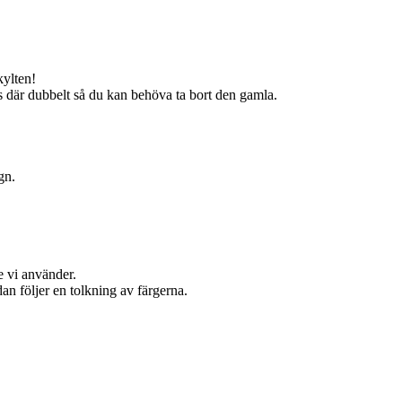
kylten!
s där dubbelt så du kan behöva ta bort den gamla.
gn.
e vi använder.
an följer en tolkning av färgerna.