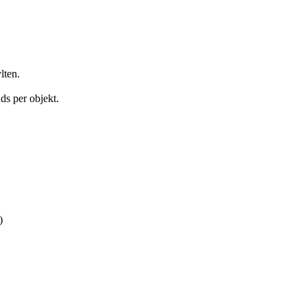
lten.
uds per objekt.
)