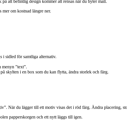
 på att befintlig design kommer att rensas när du byter mall.
Läs mer om kostnad längre ner.
.
i sidled för samtliga alternativ.
om menyn ”text”.
n på skylten i en box som du kan flytta, ändra storlek och färg.
iv”. När du lägger till ett motiv visas det i röd färg. Ändra placering, s
len papperskorgen och ett nytt läggs till igen.