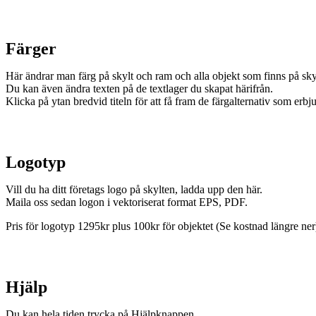
Färger
Här ändrar man färg på skylt och ram och alla objekt som finns på sky
Du kan även ändra texten på de textlager du skapat härifrån.
Klicka på ytan bredvid titeln för att få fram de färgalternativ som erbj
Logotyp
Vill du ha ditt företags logo på skylten, ladda upp den här.
Maila oss sedan logon i vektoriserat format EPS, PDF.
Pris för logotyp 1295kr plus 100kr för objektet (Se kostnad längre ner
Hjälp
Du kan hela tiden trycka på Hjälpknappen.