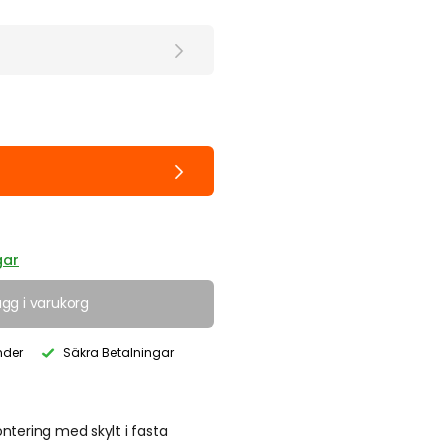
gar
ägg i varukorg
nder
Säkra Betalningar
tering med skylt i fasta