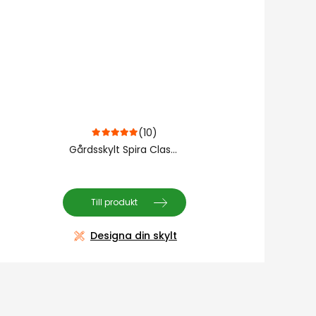
(10)
5.00
out of 5
Gårdsskylt Spira Classic
Till produkt
Designa din skylt