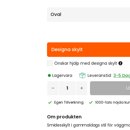
Designa skylt
Önskar hjälp med designa skylt
Lagervara
Leveranstid:
3-5 Da
L
Egen Tillverkning
1000-tals nöjda ku
Om produkten
Smidesskylt i gammaldags stil för väggmon