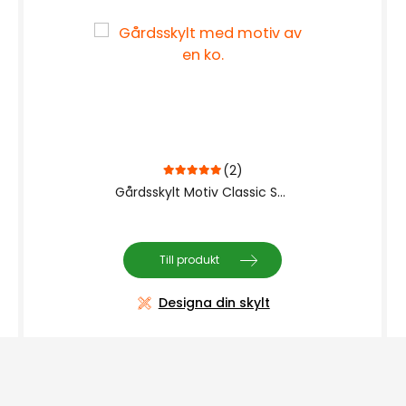
(2)
5.00
out of 5
Gårdsskylt Motiv Classic Stolpe
Till produkt
Designa din skylt