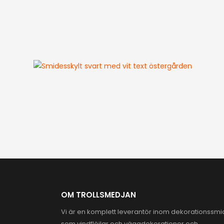
OM TROLLSMEDJAN
Vi är en komplett leverantör inom dekorationssm
som vindflöjlar och väggdekorationer och