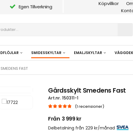
Köpvillkor
Om
Egen Tillverkning
Kont
NDFLÖJLAR
SMIDESSKYLTAR
EMALJSKYLTAR
VÄGGDEK
 SMEDENS FAST
Gårdsskylt Smedens Fast
Art.nr.
150311-1
(
1
recensioner)
|
5.00
out of 5
Från
3 999
kr
Delbetalning från
229
kr
/månad