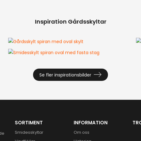
Inspiration Gårdsskyltar
Se fler inspirationsbilder
SORTIMENT
INFORMATION
TR
Smidesskyltar
Om oss
ide