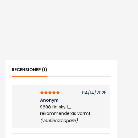
RECENSIONER (1)
04/14/2025
5
av 5
Anonym
Sååå fin skylt,,,
rekommenderas varmt
(verifierad ägare)