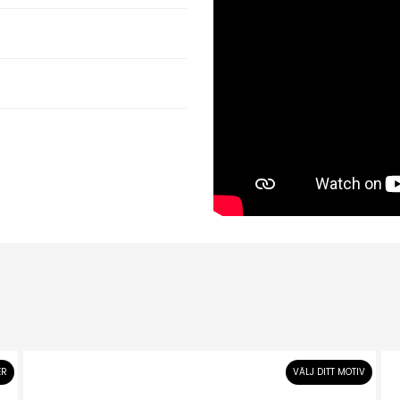
ER
VÄLJ DITT MOTIV