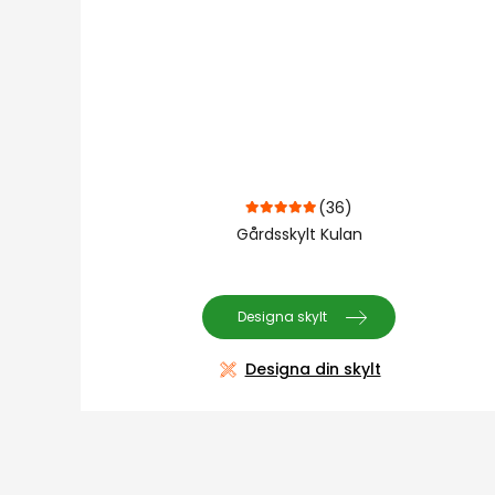
(36)
4.94
out of 5
Gårdsskylt Kulan
Designa skylt
Designa din skylt