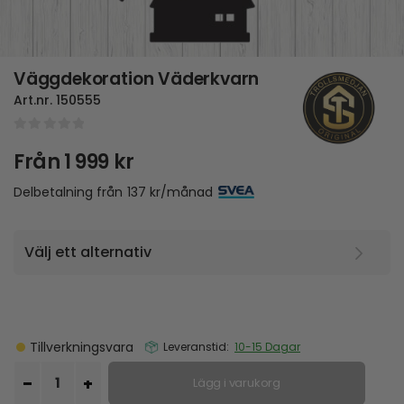
Väggdekoration Väderkvarn
Art.nr.
150555
0
out of 5
Från
1 999
kr
Delbetalning från
137
kr
/månad
Tillverkningsvara
Leveranstid:
10-15 Dagar
Lägg i varukorg