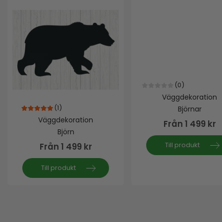
(0)
0
out of 5
Väggdekoration
(1)
Björnar
5.00
out of 5
Väggdekoration
Från
1 499
kr
Björn
Till produkt
Från
1 499
kr
Till produkt