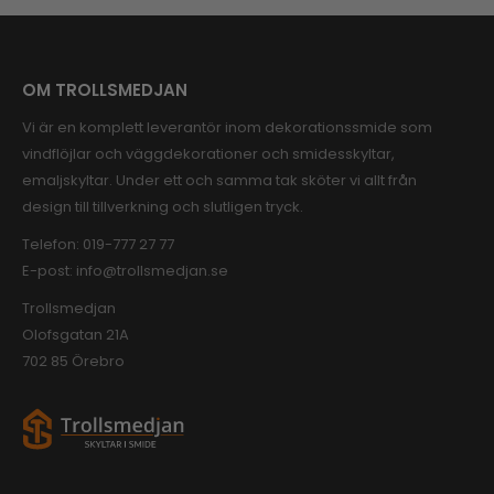
OM TROLLSMEDJAN
Vi är en komplett leverantör inom dekorationssmide som
vindflöjlar och väggdekorationer och smidesskyltar,
emaljskyltar. Under ett och samma tak sköter vi allt från
design till tillverkning och slutligen tryck.
Telefon:
019-777 27 77
E-post:
info@trollsmedjan.se
Trollsmedjan
Olofsgatan 21A
702 85 Örebro