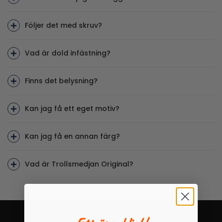
Följer det med skruv?
Vad är dold infästning?
Finns det belysning?
Kan jag få ett eget motiv?
Kan jag få en annan färg?
Vad är Trollsmedjan Original?