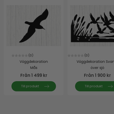
(0)
(0)
0
out of 5
0
out of 5
Väggdekoration
Väggdekoration Sva
Mås
över sjö
Från
1 499
kr
Från
1 900
kr
Till produkt
Till produkt