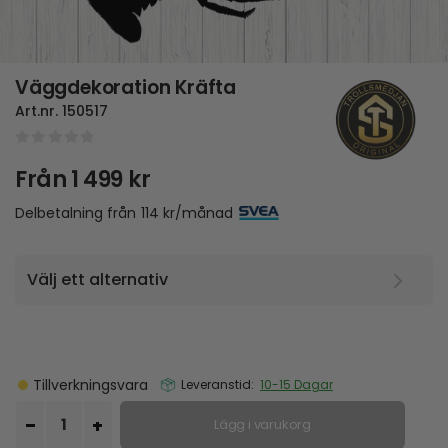
Väggdekoration Kräfta
Art.nr.
150517
0
out of 5
Från
1 499
kr
Delbetalning från
114
kr
/månad
Tillverkningsvara
Leveranstid:
10-15 Dagar
Lägg i varukorg