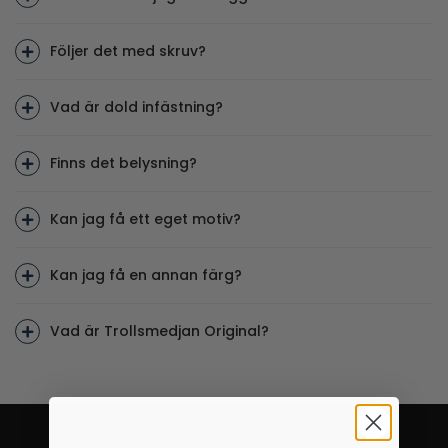
Följer det med skruv?
Vad är dold infästning?
Finns det belysning?
Kan jag få ett eget motiv?
Kan jag få en annan färg?
Vad är Trollsmedjan Original?