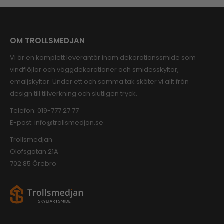
OM TROLLSMEDJAN
Vi är en komplett leverantör inom dekorationssmide som
vindflöjlar och väggdekorationer och smidesskyltar,
emaljskyltar. Under ett och samma tak sköter vi allt från
design till tillverkning och slutligen tryck.
Telefon:
019-777 27 77
E-post:
info@trollsmedjan.se
Trollsmedjan
Olofsgatan 21A
702 85 Örebro