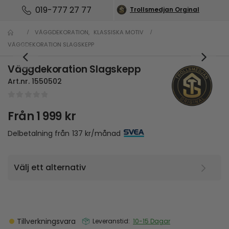
019-777 27 77
Trollsmedjan Orginal
VÄGGDEKORATION
,
KLASSISKA MOTIV
VÄGGDEKORATION SLAGSKEPP
Väggdekoration Slagskepp
Art.nr.
1550502
0
out of 5
Från
1 999
kr
Delbetalning från
137
kr
/månad
Tillverkningsvara
Leveranstid:
10-15 Dagar