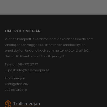
OM TROLLSMEDJAN
Vi är en komplett leverantör inom dekorationssmide som
vindflöjlar och väggdekorationer och smidesskyltar,
emaljskyltar. Under ett och samma tak sköter vi allt från
design till tillverkning och slutligen tryck.
Telefon:
019-777 27 77
E-post:
info@trollsmedjan.se
Trollsmedjan
Olofsgatan 21A
702 85 Örebro