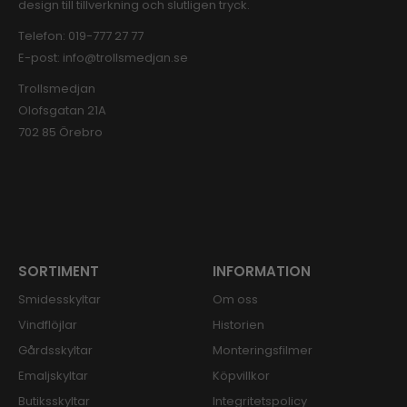
design till tillverkning och slutligen tryck.
Telefon:
019-777 27 77
E-post:
info@trollsmedjan.se
Trollsmedjan
Olofsgatan 21A
702 85 Örebro
SORTIMENT
INFORMATION
Smidesskyltar
Om oss
Vindflöjlar
Historien
Gårdsskyltar
Monteringsfilmer
Emaljskyltar
Köpvillkor
Butiksskyltar
Integritetspolicy