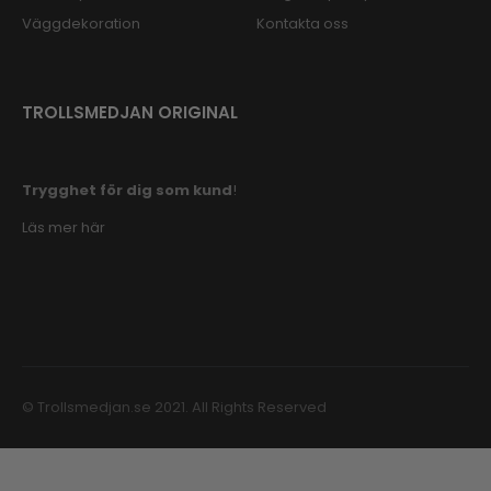
Väggdekoration
Kontakta oss
TROLLSMEDJAN ORIGINAL
Trygghet för dig som kund
!
Läs mer här
© Trollsmedjan.se 2021. All Rights Reserved