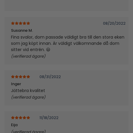
08/20/2022
5
av 5
Susanne M.
Fina svalor, dom passade väldigt bra till den stora eken
som jag köpt innan. Är väldigt välkomnande då dom
sitter vid entrén. 😃
(verifierad ägare)
08/31/2022
5
av 5
Inger
Jättebra kvalitet
(verifierad ägare)
11/18/2022
5
av 5
Eija
(verifierad ägare)