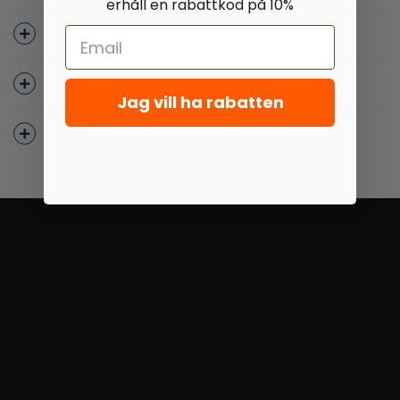
erhåll en rabattkod på 10%
Kan jag få ett eget motiv?
Kan jag få en annan färg?
Jag vill ha rabatten
Vad är Trollsmedjan Original?