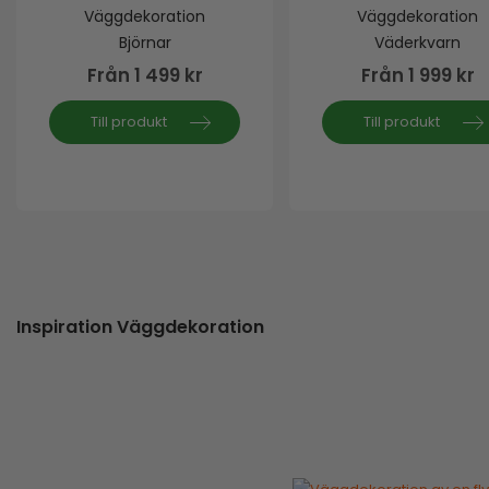
0
out of 5
0
out of 5
Väggdekoration
Väggdekoration
Björnar
Väderkvarn
Från
1 499
kr
Från
1 999
kr
Till produkt
Till produkt
Inspiration Väggdekoration