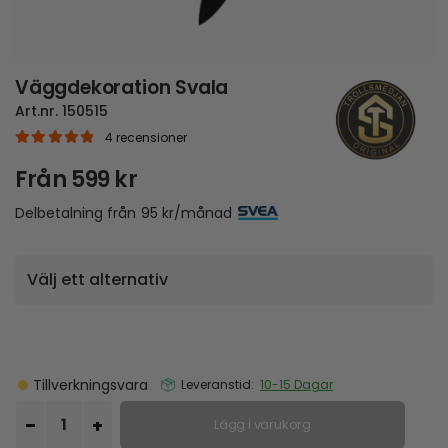
Väggdekoration Svala
Art.nr.
150515
4
recensioner
|
5.00
out of 5
Från
599
kr
Delbetalning från
95
kr
/månad
Tillverkningsvara
Leveranstid:
10-15 Dagar
Lägg i varukorg