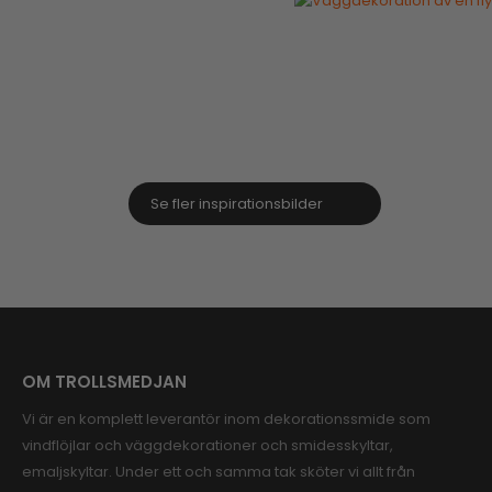
Se fler inspirationsbilder
OM TROLLSMEDJAN
Vi är en komplett leverantör inom dekorationssmide som
vindflöjlar och väggdekorationer och smidesskyltar,
emaljskyltar. Under ett och samma tak sköter vi allt från