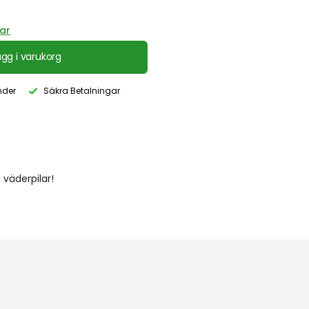
ar
ägg i varukorg
nder
Säkra Betalningar
 väderpilar!