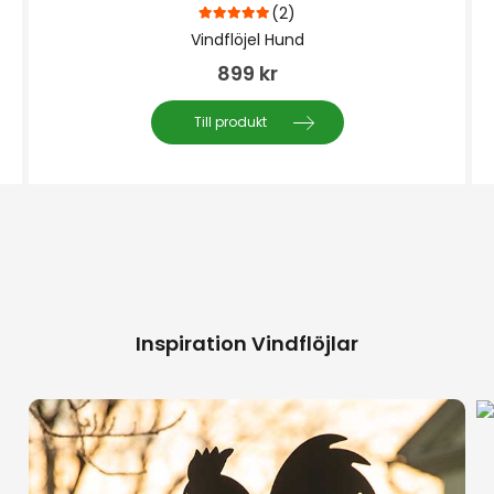
(2)
5.00
out of 5
Vindflöjel Hund
899
kr
Till produkt
Inspiration Vindflöjlar