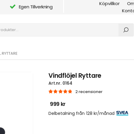
Köpvillkor
Om
Egen Tillverkning
Kont
L RYTTARE
Vindflöjel Ryttare
Art.nr.
0164
2
recensioner
|
5.00
out of 5
999
kr
Delbetalning från
128
kr
/månad