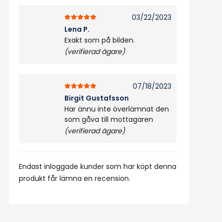
03/22/2023
5
av 5
Lena P.
Exakt som på bilden.
(verifierad ägare)
07/18/2023
5
av 5
Birgit Gustafsson
Har ännu inte överlämnat den
som gåva till mottagaren
(verifierad ägare)
Endast inloggade kunder som har köpt denna
produkt får lämna en recension.