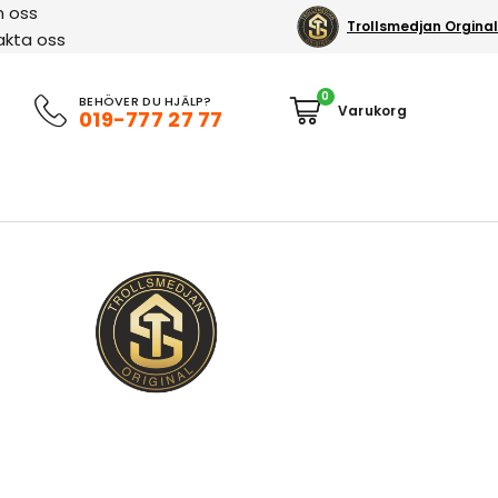
 oss
Trollsmedjan Orginal
akta oss
0
BEHÖVER DU HJÄLP?
019-777 27 77