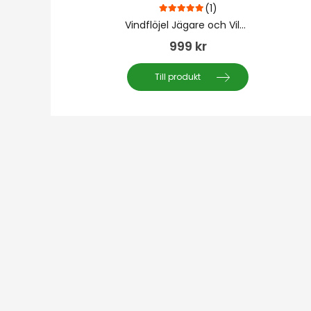
(1)
5.00
out of 5
Vindflöjel Jägare och Vildsvin
999
kr
Till produkt