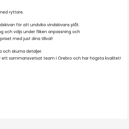
med ryttare.
skivan för att undvika vindskivans plåt.
ng och väljs under fliken anpassning och
riset med just dina tillval!
a och skurna detaljer.
av ett sammansvetsat team i Örebro och har högsta kvalitet!