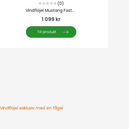
(0)
0
out of 5
Vindflöjel Mustang Fastback
1 099
kr
Till produkt