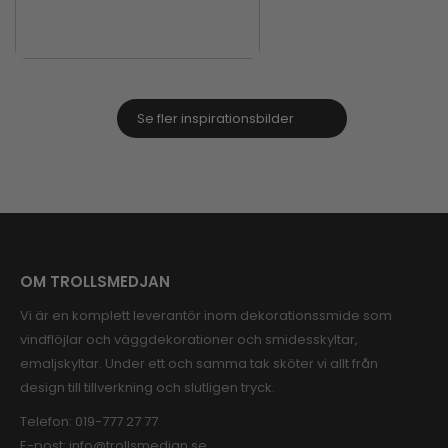
Se fler inspirationsbilder
OM TROLLSMEDJAN
Vi är en komplett leverantör inom dekorationssmide som
vindflöjlar och väggdekorationer och smidesskyltar,
emaljskyltar. Under ett och samma tak sköter vi allt från
design till tillverkning och slutligen tryck.
Telefon:
019-777 27 77
E-post:
info@trollsmedjan.se