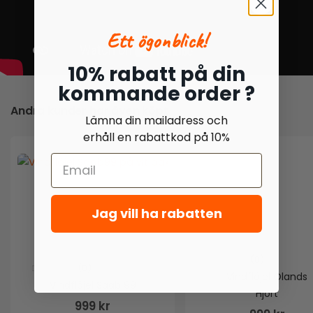
Ett ögonblick!
10% rabatt på din
kommande order ?
Andra kunder har även köpt
Lämna din mailadress och
erhåll en rabattkod på 10%
Jag vill ha rabatten
(0)
(0)
0
out of 5
Vindflöjel Ölands
0
out of 5
Vindflöjel Saab 99
Hjort
999
kr