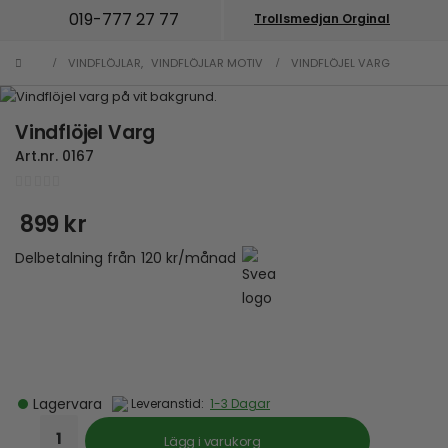
019-777 27 77
Trollsmedjan Orginal
VINDFLÖJLAR
,
VINDFLÖJLAR MOTIV
VINDFLÖJEL VARG
Vindflöjel Varg
Art.nr.
0167
0
out of 5
899
kr
Delbetalning från
120
kr
/månad
Lagervara
Leveranstid:
1-3 Dagar
Lägg i varukorg