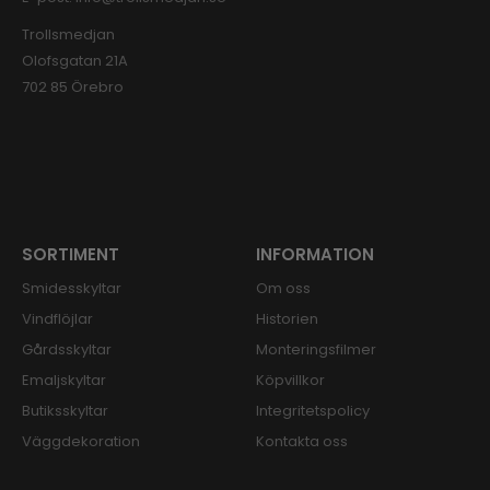
Trollsmedjan
Olofsgatan 21A
702 85 Örebro
SORTIMENT
INFORMATION
Smidesskyltar
Om oss
Vindflöjlar
Historien
Gårdsskyltar
Monteringsfilmer
Emaljskyltar
Köpvillkor
Butiksskyltar
Integritetspolicy
Väggdekoration
Kontakta oss