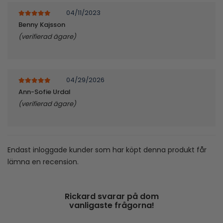
04/11/2023
5
av 5
Benny Kajsson
(verifierad ägare)
04/29/2026
5
av 5
Ann-Sofie Urdal
(verifierad ägare)
Endast inloggade kunder som har köpt denna produkt får
lämna en recension.
Rickard svarar på dom
vanligaste frågorna!