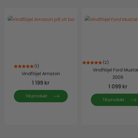
(2)
(1)
5.00
out of 5
Vindflöjel Ford Must
5.00
out of 5
Vindflöjel Amazon
2009
1 199
kr
1 099
kr
Till produkt
Till produkt