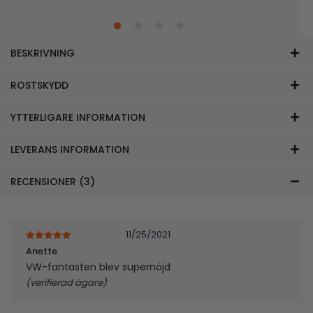
BESKRIVNING
ROSTSKYDD
YTTERLIGARE INFORMATION
LEVERANS INFORMATION
RECENSIONER (3)
11/25/2021
5
av 5
Anette
VW-fantasten blev supernöjd
(verifierad ägare)