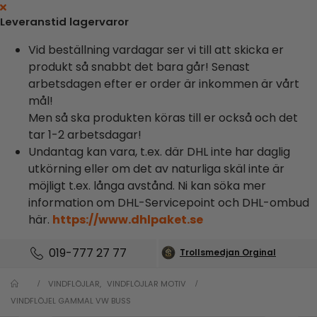
Leveranstid lagervaror
Vid beställning vardagar ser vi till att skicka er
produkt så snabbt det bara går! Senast
arbetsdagen efter er order är inkommen är vårt
mål!
Men så ska produkten köras till er också och det
tar 1-2 arbetsdagar!
Undantag kan vara, t.ex. där DHL inte har daglig
utkörning eller om det av naturliga skäl inte är
möjligt t.ex. långa avstånd. Ni kan söka mer
information om DHL-Servicepoint och DHL-ombud
här.
https://www.dhlpaket.se
019-777 27 77
Trollsmedjan Orginal
VINDFLÖJLAR
,
VINDFLÖJLAR MOTIV
VINDFLÖJEL GAMMAL VW BUSS