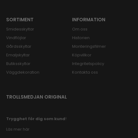
SORTIMENT
INFORMATION
Smidesskyltar
Om oss
Vindflöjlar
Historien
Gårdsskyltar
Monteringsfilmer
Emaljskyltar
Köpvillkor
Butiksskyltar
Integritetspolicy
Väggdekoration
Kontakta oss
TROLLSMEDJAN ORIGINAL
Trygghet för dig som kund
!
Läs mer här