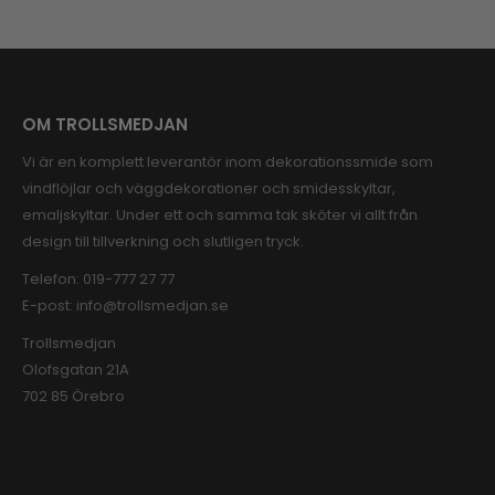
OM TROLLSMEDJAN
Vi är en komplett leverantör inom dekorationssmide som
vindflöjlar och väggdekorationer och smidesskyltar,
emaljskyltar. Under ett och samma tak sköter vi allt från
design till tillverkning och slutligen tryck.
Telefon:
019-777 27 77
E-post:
info@trollsmedjan.se
Trollsmedjan
Olofsgatan 21A
702 85 Örebro