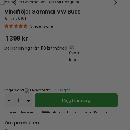
Vindflöjel Gammal VW Buss
Art.nr.
0161
3
recensioner
|
5.00
out of 5
1 399
kr
Delbetalning från
110
kr
/månad
Lagervara
Leveranstid:
1-3 Dagar
Lägg i varukorg
Egen Tillverkning
1000-tals nöjda kunder
Säkra Betalningar
Om produkten