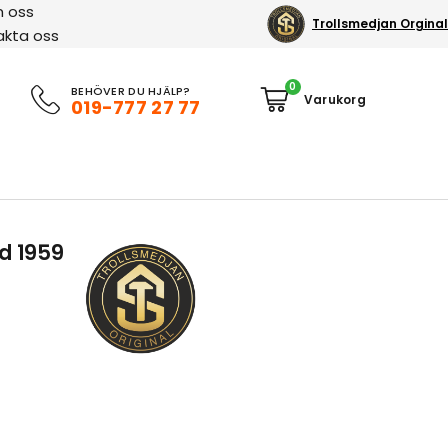
 oss
Trollsmedjan Orginal
akta oss
0
BEHÖVER DU HJÄLP?
019-777 27 77
od 1959