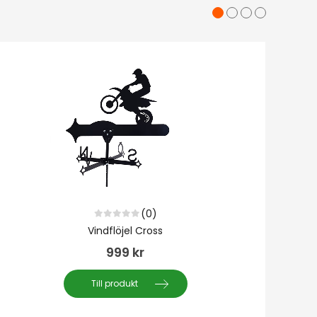
(0)
0
out of 5
Vindflöjel Cross
999
kr
Till produkt