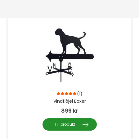
(1)
5.00
out of 5
Vindflöjel Boxer
899
kr
Till produkt