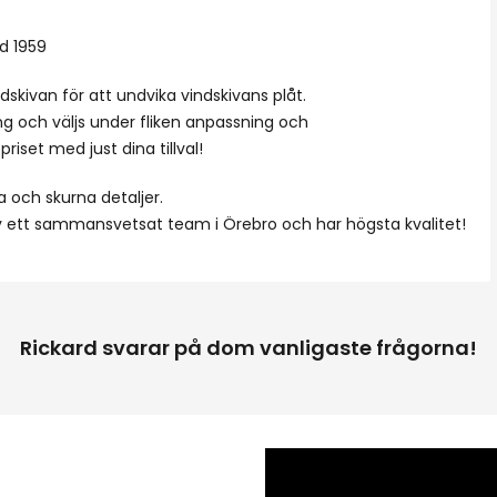
od 1959
skivan för att undvika vindskivans plåt.
ng och väljs under fliken anpassning och
riset med just dina tillval!
a och skurna detaljer.
av ett sammansvetsat team i Örebro och har högsta kvalitet!
Rickard svarar på dom vanligaste frågorna!