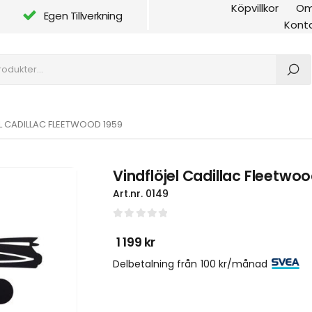
Köpvillkor
Om
Egen Tillverkning
Kont
L CADILLAC FLEETWOOD 1959
Vindflöjel Cadillac Fleetwo
Art.nr.
0149
0
out of 5
1 199
kr
Delbetalning från
100
kr
/månad