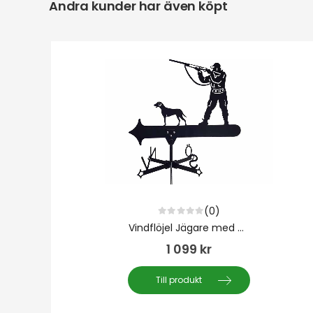
Andra kunder har även köpt
(0)
0
out of 5
Vindflöjel Jägare med hund
1 099
kr
Till produkt