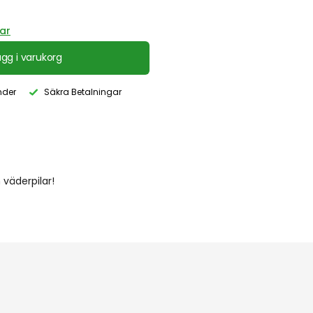
ar
ägg i varukorg
nder
Säkra Betalningar
 väderpilar!