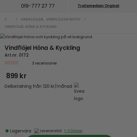
019-777 27 77
Trollsmedjan Orginal
VINDFLÖJLAR
,
VINDFLÖJLAR MOTIV
VINDFLÖJEL HÖNA & KYCKLING
Vindflöjel Höna & Kyckling
Art.nr.
0172
3
recensioner
|
4.67
out of 5
899
kr
Delbetalning från
120
kr
/månad
Lagervara
Leveranstid:
1-3 Dagar