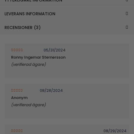
LEVERANS INFORMATION
RECENSIONER (3)
05/31/2024
4
av 5
Ronny Ingemar Sternersson
(verifierad ägare)
08/28/2024
5
av 5
Anonym
(verifierad ägare)
08/29/2024