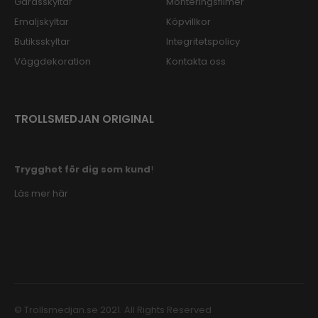
Gårdsskyltar
Monteringsfilmer
Emaljskyltar
Köpvillkor
Butiksskyltar
Integritetspolicy
Väggdekoration
Kontakta oss
TROLLSMEDJAN ORIGINAL
Trygghet för dig som kund
!
Läs mer här
© Trollsmedjan.se 2021. All Rights Reserved