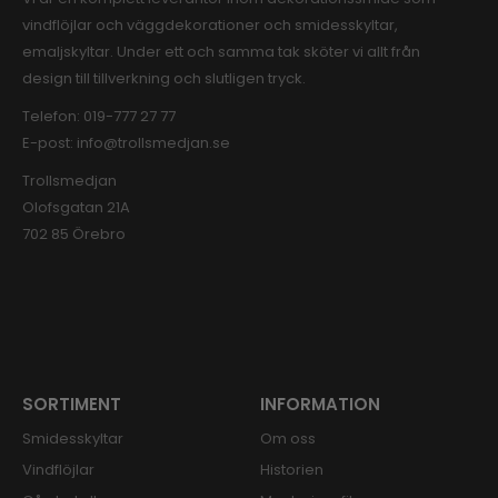
vindflöjlar och väggdekorationer och smidesskyltar,
emaljskyltar. Under ett och samma tak sköter vi allt från
design till tillverkning och slutligen tryck.
Telefon:
019-777 27 77
E-post:
info@trollsmedjan.se
Trollsmedjan
Olofsgatan 21A
702 85 Örebro
SORTIMENT
INFORMATION
Smidesskyltar
Om oss
Vindflöjlar
Historien