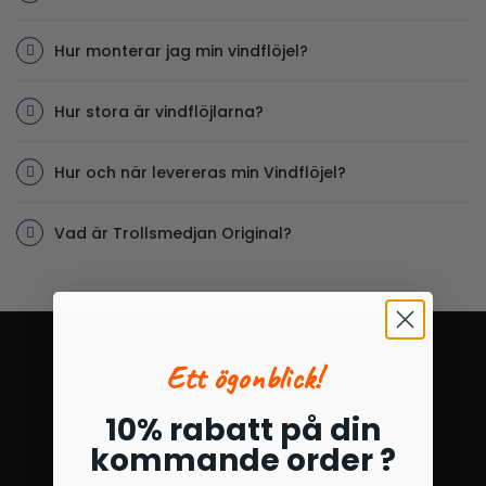
Hur monterar jag min vindflöjel?
Hur stora är vindflöjlarna?
Hur och när levereras min Vindflöjel?
Vad är Trollsmedjan Original?
Ett ögonblick!
10% rabatt på din
kommande order ?