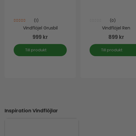
(1)
(0)
5.00
out of 5
0
out of 5
Vindflöjel Grusbil
Vindflöjel Ren
999
kr
899
kr
Till produkt
Till produkt
Inspiration Vindflöjlar