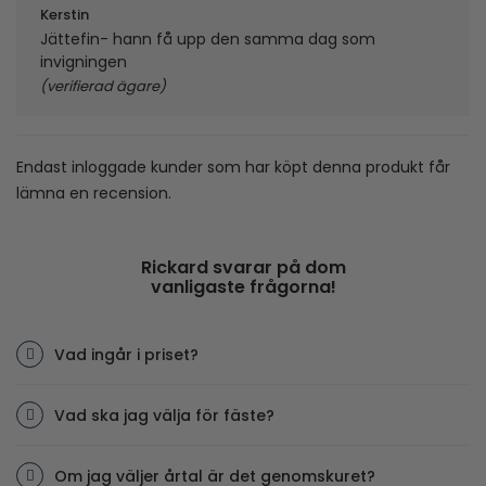
5
av 5
Kerstin
Jättefin- hann få upp den samma dag som
invigningen
(verifierad ägare)
Endast inloggade kunder som har köpt denna produkt får
lämna en recension.
Rickard svarar på dom
vanligaste frågorna!
Vad ingår i priset?
Vad ska jag välja för fäste?
Om jag väljer årtal är det genomskuret?