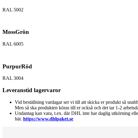
RAL 5002
MossGrön
RAL 6005
PurpurRöd
RAL 3004
Leveranstid lagervaror
Vid beställning vardagar ser vi till att skicka er produkt så sna
Men så ska produkten köras till er också och det tar 1-2 arbetsd
Undantag kan vara, t.ex. där DHL inte har daglig utkörning el
här.
https://www.dhlpaket.se