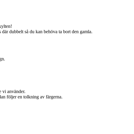
kylten!
s där dubbelt så du kan behöva ta bort den gamla.
gn.
e vi använder.
an följer en tolkning av färgerna.