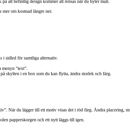
 på att befintlig design kommer att rensas när du byter mall.
Läs mer om kostnad längre ner.
.
i sidled för samtliga alternativ.
om menyn ”text”.
n på skylten i en box som du kan flytta, ändra storlek och färg.
iv”. När du lägger till ett motiv visas det i röd färg. Ändra placering, s
len papperskorgen och ett nytt läggs till igen.