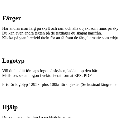
Färger
Här ändrar man färg på skylt och ram och alla objekt som finns på sky
Du kan även ändra texten på de textlager du skapat härifrån.
Klicka på ytan bredvid titeln för att få fram de färgalternativ som erbj
Logotyp
Vill du ha ditt företags logo på skylten, ladda upp den här.
Maila oss sedan logon i vektoriserat format EPS, PDF.
Pris för logotyp 1295kr plus 100kr för objektet (Se kostnad längre ner
Hjälp
Du kan hela tiden trycka på Hjälpknappen.