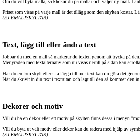
Om du vill byta malla, så klickar du på mallar och väljer ny mall. Tänk
Priset som visas på varje mall är det tillägg som den skylten kostar. 
(EJ EMALJSKYLTAR)
Text, lägg till eller ändra text
Jobbar du med en mall så markerar du texten genom att trycka på den
Menyraden med textalternativ som nu visas nertill på sidan kan scrollas 
Har du en tom skylt eller ska lägga till mer text kan du göra det gen
När du skrivit in din text i textrutan och lagt till den så kommer den i
Dekorer och motiv
Vill du ha en dekor eller ett motiv på skylten finns dessa i menyn ”mot
Vill du byta ut valt motiv eller dekor kan du radera med hjälp av symbo
(EJ EMALJSKYLTAR)