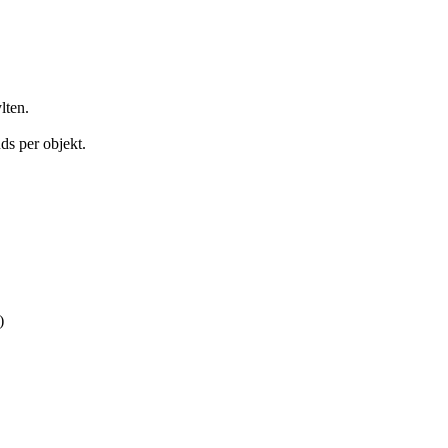
lten.
uds per objekt.
)