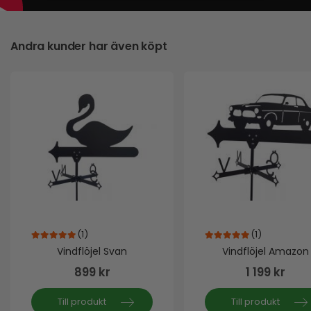
Andra kunder har även köpt
(1)
(1)
5.00
out of 5
5.00
out of 5
Vindflöjel Svan
Vindflöjel Amazon
899
kr
1 199
kr
Till produkt
Till produkt