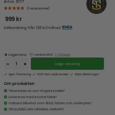
Art.nr.
0177
(
1
recensioner)
|
5.00
out of 5
999
kr
Delbetalning från
128
kr
/månad
Lagervara
Leveranstid:
1-3 Dagar
Lägg i varukorg
Egen Tillverkning
1000-tals nöjda kunder
Säkra Betalningar
Om produkten
Tillverkade av oss! Högsta kvalité!
Levereras med bockat fäste!
Valbara tillbehör som årtal, fästen och väderpilar!
TROLLSMEDJAN ORIGINAL GARANTI