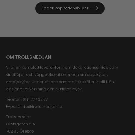
Se fler inspirationsbilder
OM TROLLSMEDJAN
Vi är en komplett leverantör inom dekorationssmide som
vindflöjlar och väggdekorationer och smidesskyltar,
emaljskyltar. Under ett och samma tak sköter vi allt från
design till tillverkning och slutligen tryck.
Telefon:
019-777 27 77
E-post:
info@trollsmedjan.se
Trollsmedjan
Olofsgatan 21A
702 85 Örebro