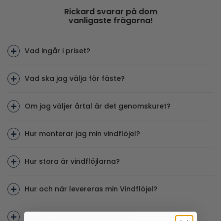
Rickard svarar på dom
vanligaste frågorna!
Vad ingår i priset?
Vad ska jag välja för fäste?
Om jag väljer årtal är det genomskuret?
Hur monterar jag min vindflöjel?
Hur stora är vindflöjlarna?
Hur och när levereras min Vindflöjel?
Vad är Trollsmedjan Original?