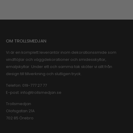
OM TROLLSMEDJAN
Vi är en komplett leverantör inom dekorationssmide som
vindflöjlar och väggdekorationer och smidesskyltar,
emaljskyltar. Under ett och samma tak sköter vi allt från
design till tillverkning och slutligen tryck.
Telefon:
019-777 27 77
E-post:
info@trollsmedjan.se
Trollsmedjan
Olofsgatan 21A
702 85 Örebro