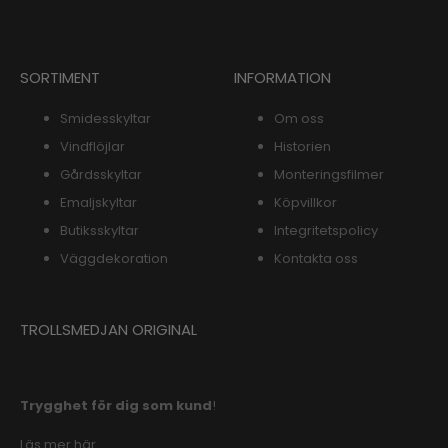
SORTIMENT
INFORMATION
Smidesskyltar
Om oss
Vindflöjlar
Historien
Gårdsskyltar
Monteringsfilmer
Emaljskyltar
Köpvillkor
Butiksskyltar
Integritetspolicy
Väggdekoration
Kontakta oss
TROLLSMEDJAN ORIGINAL
Trygghet för dig som kund
!
Läs mer här