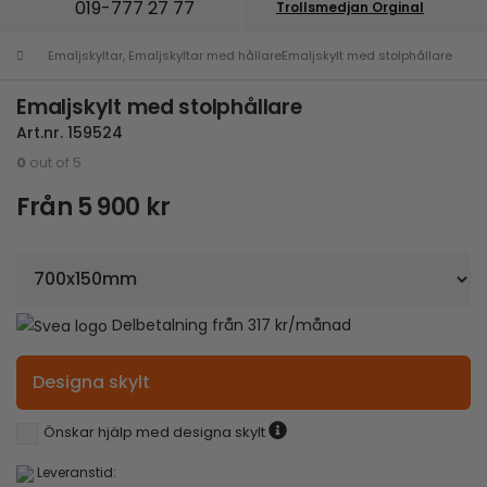
019-777 27 77
Trollsmedjan Orginal
Emaljskyltar
,
Emaljskyltar med hållare
Emaljskylt med stolphållare
Emaljskylt med stolphållare
Art.nr.
159524
0
out of 5
Från
5 900
kr
Delbetalning från
317
kr
/månad
Designa skylt
Önskar hjälp med designa skylt
Leveranstid: