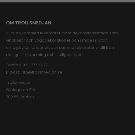
OM TROLLSMEDJAN
Vi är en komplett leverantör inom dekorationssmide som
vindflöjlar och väggdekorationer och smidesskyltar,
emaljskyltar. Under ett och samma tak sköter vi allt från
design till tillverkning och slutligen tryck.
Telefon:
019-777 27 77
E-post:
info@trollsmedjan.se
Trollsmedjan
Olofsgatan 21A
702 85 Örebro