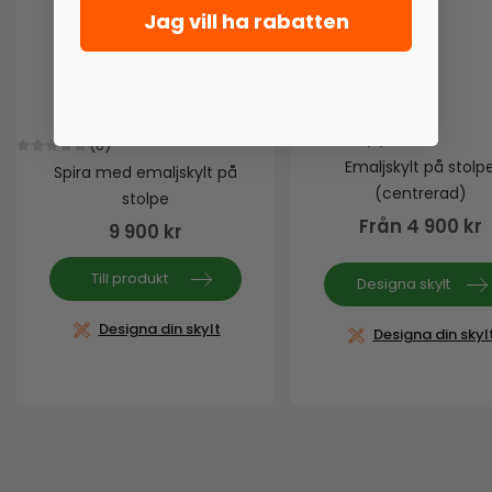
Jag vill ha rabatten
(0)
(0)
0
out of 5
Emaljskylt på stolp
0
out of 5
Spira med emaljskylt på
(centrerad)
stolpe
Från
4 900
kr
9 900
kr
Till produkt
Designa skylt
Designa din skylt
Designa din skyl