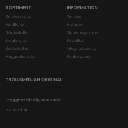
SORTIMENT
INFORMATION
Smidesskyltar
Om oss
Vindflöjlar
Historien
Gårdsskyltar
Monteringsfilmer
Emaljskyltar
Köpvillkor
Butiksskyltar
Integritetspolicy
Väggdekoration
Kontakta oss
TROLLSMEDJAN ORIGINAL
Trygghet för dig som kund
!
Läs mer här