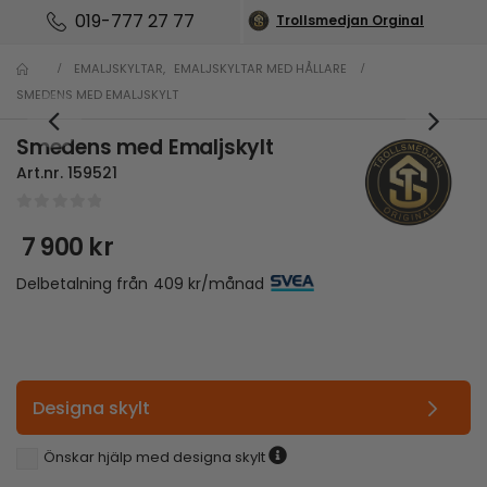
019-777 27 77
Trollsmedjan Orginal
EMALJSKYLTAR
,
EMALJSKYLTAR MED HÅLLARE
SMEDENS MED EMALJSKYLT
Smedens med Emaljskylt
Art.nr.
159521
0
out of 5
7 900
kr
Delbetalning från
409
kr
/månad
Designa skylt
Önskar hjälp med designa skylt