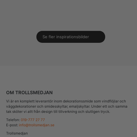
Se fler inspirationsbilder
OM TROLLSMEDJAN
Vi är en komplett leverantör inom dekorationssmide som vindflöjlar och
väggdekorationer och smidesskyltar, emaljskyltar. Under ett och samma
tak sköter vi allt från design till tillverkning och slutligen tryck.
Telefon:
019-777 27 77
E-post:
info@trollsmedjan.se
Trollsmedjan