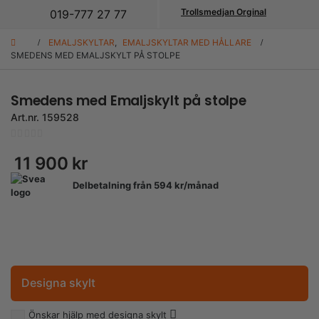
Trollsmedjan Orginal
019-777 27 77
EMALJSKYLTAR
,
EMALJSKYLTAR MED HÅLLARE
SMEDENS MED EMALJSKYLT PÅ STOLPE
Smedens med Emaljskylt på stolpe
Art.nr.
159528
0
out of 5
11 900
kr
Delbetalning från
594
kr
/månad
Designa skylt
Önskar hjälp med designa skylt