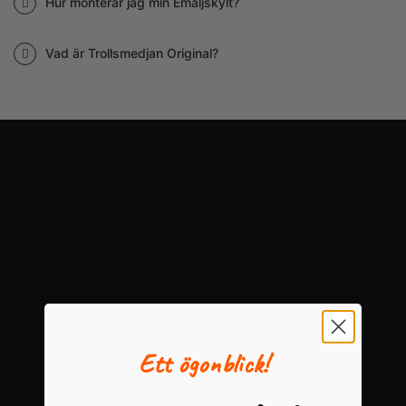
Hur monterar jag min Emaljskylt?
Vad är Trollsmedjan Original?
Ett ögonblick!