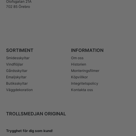
Olofsgatan 21A
702 85 Örebro
SORTIMENT
INFORMATION
Smidesskyltar
Om oss
Vindflöjlar
Historien
Gårdsskyltar
Monteringsfilmer
Emaljskyltar
Köpvillkor
Butiksskyltar
Integritetspolicy
Väggdekoration
Kontakta oss
TROLLSMEDJAN ORIGINAL
Trygghet för dig som kund
!