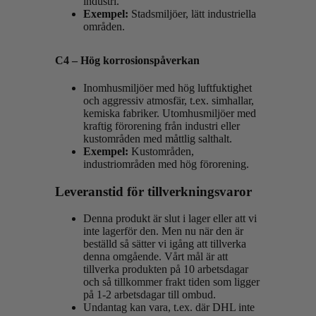
industri.
Exempel:
Stadsmiljöer, lätt industriella
områden.
C4 – Hög korrosionspåverkan
Inomhusmiljöer med hög luftfuktighet
och aggressiv atmosfär, t.ex. simhallar,
kemiska fabriker. Utomhusmiljöer med
kraftig förorening från industri eller
kustområden med måttlig salthalt.
Exempel:
Kustområden,
industriområden med hög förorening.
Leveranstid för tillverkningsvaror
Denna produkt är slut i lager eller att vi
inte lagerför den. Men nu när den är
beställd så sätter vi igång att tillverka
denna omgående. Vårt mål är att
tillverka produkten på 10 arbetsdagar
och så tillkommer frakt tiden som ligger
på 1-2 arbetsdagar till ombud.
Undantag kan vara, t.ex. där DHL inte