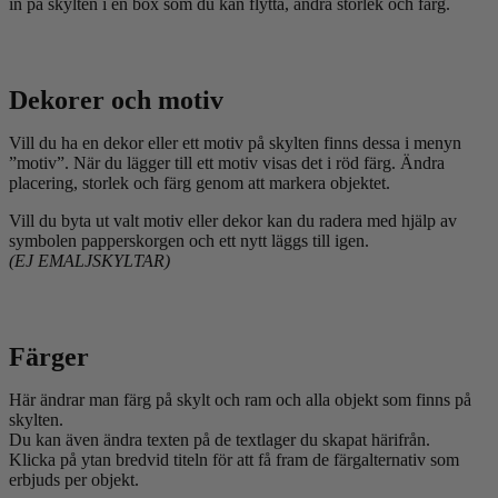
in på skylten i en box som du kan flytta, ändra storlek och färg.
Dekorer och motiv
Vill du ha en dekor eller ett motiv på skylten finns dessa i menyn
”motiv”. När du lägger till ett motiv visas det i röd färg. Ändra
placering, storlek och färg genom att markera objektet.
Vill du byta ut valt motiv eller dekor kan du radera med hjälp av
symbolen papperskorgen och ett nytt läggs till igen.
(EJ EMALJSKYLTAR)
Färger
Här ändrar man färg på skylt och ram och alla objekt som finns på
skylten.
Du kan även ändra texten på de textlager du skapat härifrån.
Klicka på ytan bredvid titeln för att få fram de färgalternativ som
erbjuds per objekt.