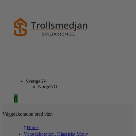
Sverige
SV
Norge
NO
0
Väggdekoration bred växt
Home
Väggdekoration
,
Klassiska Motiv