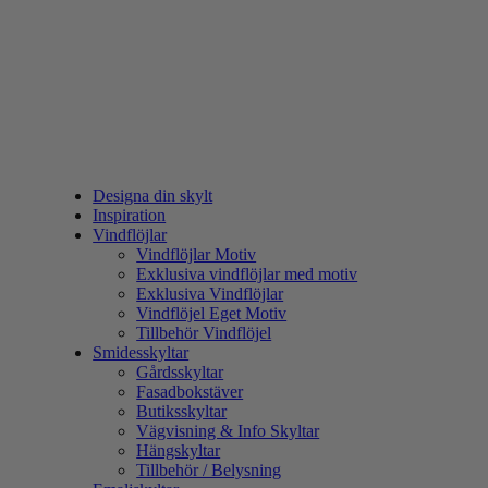
Designa din skylt
Inspiration
Vindflöjlar
Vindflöjlar Motiv
Exklusiva vindflöjlar med motiv
Exklusiva Vindflöjlar
Vindflöjel Eget Motiv
Tillbehör Vindflöjel
Smidesskyltar
Gårdsskyltar
Fasadbokstäver
Butiksskyltar
Vägvisning & Info Skyltar
Hängskyltar
Tillbehör / Belysning