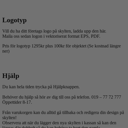
Logotyp
Vill du ha ditt företags logo på skylten, ladda upp den här.
Maila oss sedan logon i vektoriserat format EPS, PDF.
Pris för logotyp 1295kr plus 100kr för objektet (Se kostnad längre
ner)
Hjälp
Du kan hela tiden trycka på Hjälpknappen.
Behöver du hjälp så hör av dig till oss på telefon. 019 – 77 72 777
Öppettider 8-17.
Från varukorgen kan du alltid gå tillbaka och redigera din design på
skylten!
Observera att när du lägger den nya skylten i kassan så kan den
läggas där dubbelt så du kan behöva ta bort den gamla.