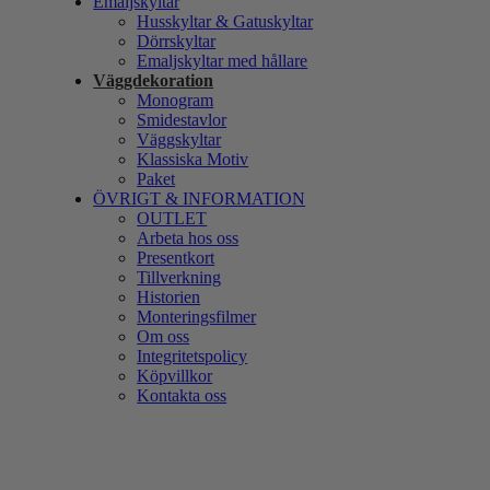
Emaljskyltar
Husskyltar & Gatuskyltar
Dörrskyltar
Emaljskyltar med hållare
Väggdekoration
Monogram
Smidestavlor
Väggskyltar
Klassiska Motiv
Paket
ÖVRIGT & INFORMATION
OUTLET
Arbeta hos oss
Presentkort
Tillverkning
Historien
Monteringsfilmer
Om oss
Integritetspolicy
Köpvillkor
Kontakta oss