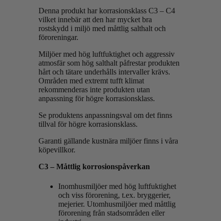
Denna produkt har korrasionsklass C3 – C4
vilket innebär att den har mycket bra
rostskydd i miljö med måttlig salthalt och
föroreningar.
Miljöer med hög luftfuktighet och aggressiv
atmosfär som hög salthalt påfrestar produkten
hårt och tätare underhålls intervaller krävs.
Områden med extremt tufft klimat
rekommenderas inte produkten utan
anpassning för högre korrasionsklass.
Se produktens anpassningsval om det finns
tillval för högre korrasionsklass.
Garanti gällande kustnära miljöer finns i våra
köpevillkor.
C3 – Måttlig korrosionspåverkan
Inomhusmiljöer med hög luftfuktighet
och viss förorening, t.ex. bryggerier,
mejerier. Utomhusmiljöer med måttlig
förorening från stadsområden eller