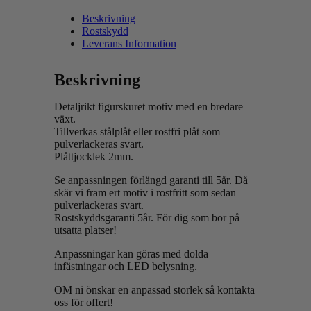
Beskrivning
Rostskydd
Leverans Information
Beskrivning
Detaljrikt figurskuret motiv med en bredare
växt.
Tillverkas stålplåt eller rostfri plåt som
pulverlackeras svart.
Plåttjocklek 2mm.
Se anpassningen förlängd garanti till 5år. Då
skär vi fram ert motiv i rostfritt som sedan
pulverlackeras svart.
Rostskyddsgaranti 5år. För dig som bor på
utsatta platser!
Anpassningar kan göras med dolda
infästningar och LED belysning.
OM ni önskar en anpassad storlek så kontakta
oss för offert!