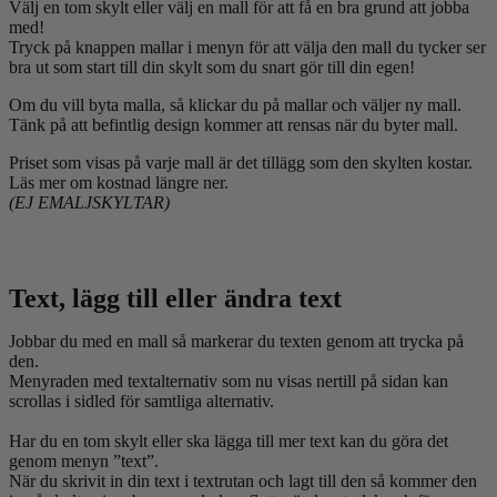
Välj en tom skylt eller välj en mall för att få en bra grund att jobba
med!
Tryck på knappen mallar i menyn för att välja den mall du tycker ser
bra ut som start till din skylt som du snart gör till din egen!
Om du vill byta malla, så klickar du på mallar och väljer ny mall.
Tänk på att befintlig design kommer att rensas när du byter mall.
Priset som visas på varje mall är det tillägg som den skylten kostar.
Läs mer om kostnad längre ner.
(EJ EMALJSKYLTAR)
Text, lägg till eller ändra text
Jobbar du med en mall så markerar du texten genom att trycka på
den.
Menyraden med textalternativ som nu visas nertill på sidan kan
scrollas i sidled för samtliga alternativ.
Har du en tom skylt eller ska lägga till mer text kan du göra det
genom menyn ”text”.
När du skrivit in din text i textrutan och lagt till den så kommer den