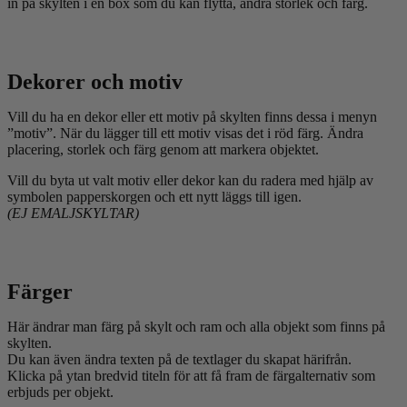
in på skylten i en box som du kan flytta, ändra storlek och färg.
Dekorer och motiv
Vill du ha en dekor eller ett motiv på skylten finns dessa i menyn
”motiv”. När du lägger till ett motiv visas det i röd färg. Ändra
placering, storlek och färg genom att markera objektet.
Vill du byta ut valt motiv eller dekor kan du radera med hjälp av
symbolen papperskorgen och ett nytt läggs till igen.
(EJ EMALJSKYLTAR)
Färger
Här ändrar man färg på skylt och ram och alla objekt som finns på
skylten.
Du kan även ändra texten på de textlager du skapat härifrån.
Klicka på ytan bredvid titeln för att få fram de färgalternativ som
erbjuds per objekt.