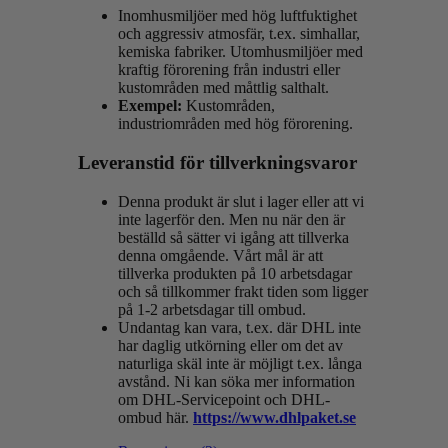
Inomhusmiljöer med hög luftfuktighet
och aggressiv atmosfär, t.ex. simhallar,
kemiska fabriker. Utomhusmiljöer med
kraftig förorening från industri eller
kustområden med måttlig salthalt.
Exempel:
Kustområden,
industriområden med hög förorening.
Leveranstid för tillverkningsvaror
Denna produkt är slut i lager eller att vi
inte lagerför den. Men nu när den är
beställd så sätter vi igång att tillverka
denna omgående. Vårt mål är att
tillverka produkten på 10 arbetsdagar
och så tillkommer frakt tiden som ligger
på 1-2 arbetsdagar till ombud.
Undantag kan vara, t.ex. där DHL inte
har daglig utkörning eller om det av
naturliga skäl inte är möjligt t.ex. långa
avstånd. Ni kan söka mer information
om DHL-Servicepoint och DHL-
ombud här.
https://www.dhlpaket.se