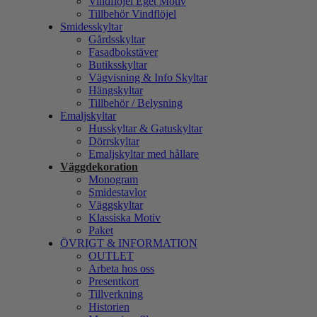
Vindflöjel Eget Motiv
Tillbehör Vindflöjel
Smidesskyltar
Gårdsskyltar
Fasadbokstäver
Butiksskyltar
Vägvisning & Info Skyltar
Hängskyltar
Tillbehör / Belysning
Emaljskyltar
Husskyltar & Gatuskyltar
Dörrskyltar
Emaljskyltar med hållare
Väggdekoration
Monogram
Smidestavlor
Väggskyltar
Klassiska Motiv
Paket
ÖVRIGT & INFORMATION
OUTLET
Arbeta hos oss
Presentkort
Tillverkning
Historien