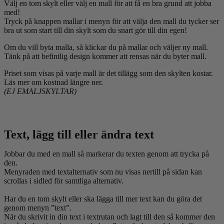
Välj en tom skylt eller välj en mall för att få en bra grund att jobba
med!
Tryck på knappen mallar i menyn för att välja den mall du tycker ser
bra ut som start till din skylt som du snart gör till din egen!
Om du vill byta malla, så klickar du på mallar och väljer ny mall.
Tänk på att befintlig design kommer att rensas när du byter mall.
Priset som visas på varje mall är det tillägg som den skylten kostar.
Läs mer om kostnad längre ner.
(EJ EMALJSKYLTAR)
Text, lägg till eller ändra text
Jobbar du med en mall så markerar du texten genom att trycka på
den.
Menyraden med textalternativ som nu visas nertill på sidan kan
scrollas i sidled för samtliga alternativ.
Har du en tom skylt eller ska lägga till mer text kan du göra det
genom menyn ”text”.
När du skrivit in din text i textrutan och lagt till den så kommer den