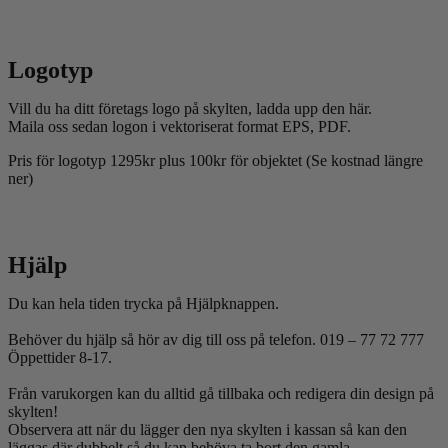
Logotyp
Vill du ha ditt företags logo på skylten, ladda upp den här.
Maila oss sedan logon i vektoriserat format EPS, PDF.
Pris för logotyp 1295kr plus 100kr för objektet (Se kostnad längre
ner)
Hjälp
Du kan hela tiden trycka på Hjälpknappen.
Behöver du hjälp så hör av dig till oss på telefon. 019 – 77 72 777
Öppettider 8-17.
Från varukorgen kan du alltid gå tillbaka och redigera din design på
skylten!
Observera att när du lägger den nya skylten i kassan så kan den
läggas där dubbelt så du kan behöva ta bort den gamla.