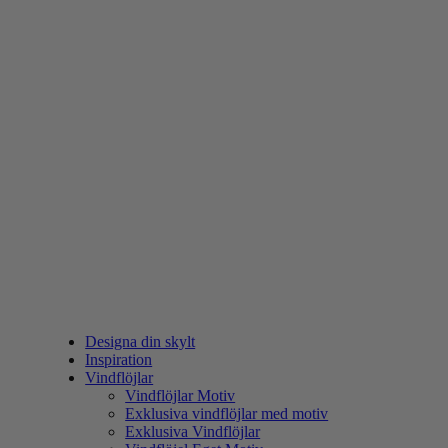
Designa din skylt
Inspiration
Vindflöjlar
Vindflöjlar Motiv
Exklusiva vindflöjlar med motiv
Exklusiva Vindflöjlar