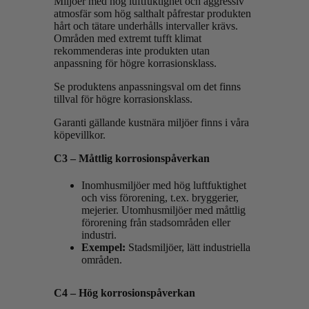
Miljöer med hög luftfuktighet och aggressiv
atmosfär som hög salthalt påfrestar produkten
hårt och tätare underhålls intervaller krävs.
Områden med extremt tufft klimat
rekommenderas inte produkten utan
anpassning för högre korrasionsklass.
Se produktens anpassningsval om det finns
tillval för högre korrasionsklass.
Garanti gällande kustnära miljöer finns i våra
köpevillkor.
C3 – Måttlig korrosionspåverkan
Inomhusmiljöer med hög luftfuktighet
och viss förorening, t.ex. bryggerier,
mejerier. Utomhusmiljöer med måttlig
förorening från stadsområden eller
industri.
Exempel:
Stadsmiljöer, lätt industriella
områden.
C4 – Hög korrosionspåverkan