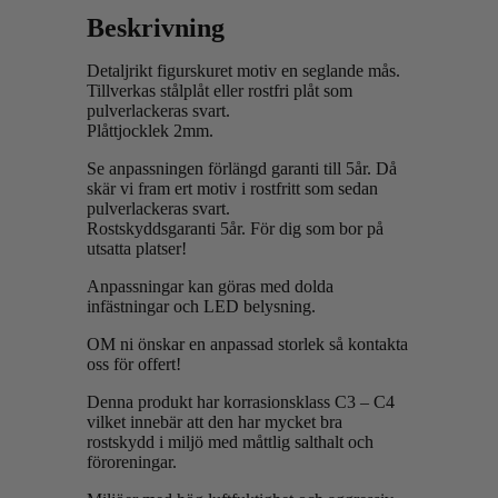
Beskrivning
Detaljrikt figurskuret motiv en seglande mås.
Tillverkas stålplåt eller rostfri plåt som
pulverlackeras svart.
Plåttjocklek 2mm.
Se anpassningen förlängd garanti till 5år. Då
skär vi fram ert motiv i rostfritt som sedan
pulverlackeras svart.
Rostskyddsgaranti 5år. För dig som bor på
utsatta platser!
Anpassningar kan göras med dolda
infästningar och LED belysning.
OM ni önskar en anpassad storlek så kontakta
oss för offert!
Denna produkt har korrasionsklass C3 – C4
vilket innebär att den har mycket bra
rostskydd i miljö med måttlig salthalt och
föroreningar.