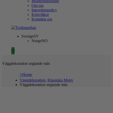
Monteringsfilmer
Om oss
Integritetspolicy
Köpvillkor
Kontakta oss
Sverige
SV
Norge
NO
0
Väggdekoration seglande mås
Home
Väggdekoration
,
Klassiska Motiv
Väggdekoration seglande mås