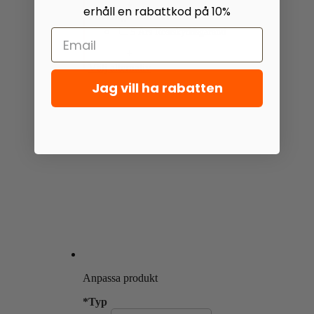
erhåll en rabattkod på 10%
Förlängd Garanti
5 Års Rostskyddsgaranti
Välj alternativ
Jag vill ha rabatten
Anpassa produkt
*
Typ