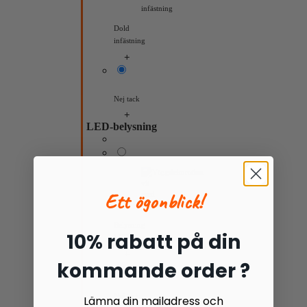
Dold
infästning
Nej tack
LED-belysning
Ett ögonblick!
Belysning
10% rabatt på din
LED
kommande order ?
Nej tack
Lämna din mailadress och