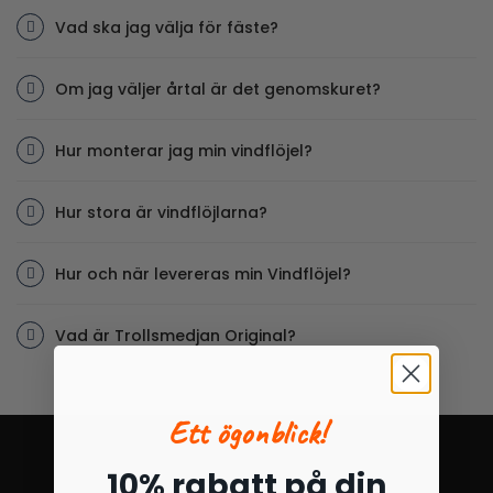
Vad ska jag välja för fäste?
Om jag väljer årtal är det genomskuret?
Hur monterar jag min vindflöjel?
Hur stora är vindflöjlarna?
Hur och när levereras min Vindflöjel?
Vad är Trollsmedjan Original?
Ett ögonblick!
10% rabatt på din