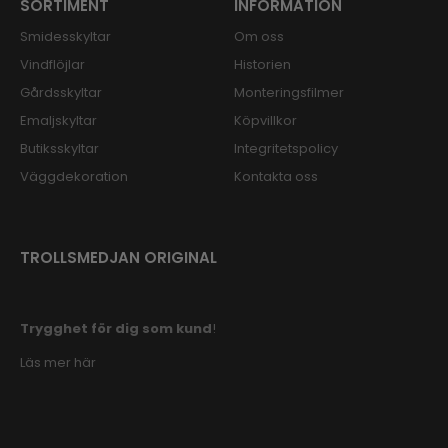
SORTIMENT
INFORMATION
Smidesskyltar
Om oss
Vindflöjlar
Historien
Gårdsskyltar
Monteringsfilmer
Emaljskyltar
Köpvillkor
Butiksskyltar
Integritetspolicy
Väggdekoration
Kontakta oss
TROLLSMEDJAN ORIGINAL
Trygghet för dig som kund
!
Läs mer här