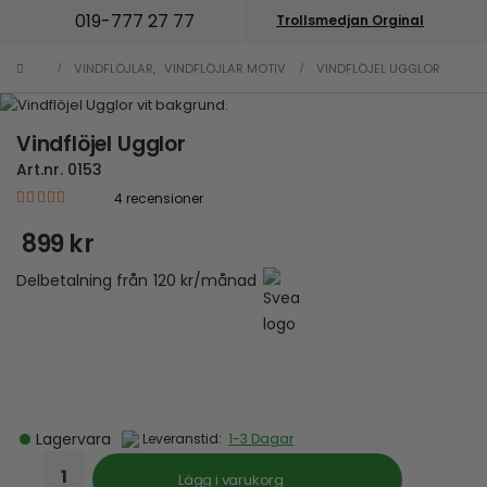
019-777 27 77
Trollsmedjan Orginal
VINDFLÖJLAR
,
VINDFLÖJLAR MOTIV
VINDFLÖJEL UGGLOR
Vindflöjel Ugglor
Art.nr.
0153
4
recensioner
|
5.00
out of 5
899
kr
Delbetalning från
120
kr
/månad
Lagervara
Leveranstid:
1-3 Dagar
Lägg i varukorg