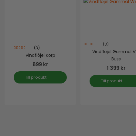
(3)
(3)
5.00
out of 5
Vindflöjel Gammal 
5.00
out of 5
Vindflöjel Korp
Buss
899
kr
1 399
kr
Till produkt
Till produkt