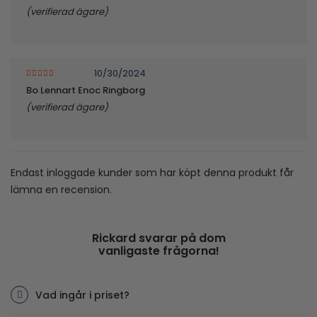
(verifierad ägare)
10/30/2024
5
av 5
Bo Lennart Enoc Ringborg
(verifierad ägare)
Endast inloggade kunder som har köpt denna produkt får
lämna en recension.
Rickard svarar på dom
vanligaste frågorna!
Vad ingår i priset?