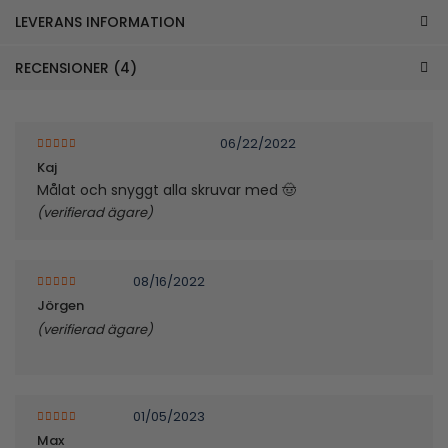
LEVERANS INFORMATION
RECENSIONER (4)
06/22/2022
5
av 5
Kaj
Målat och snyggt alla skruvar med 🤠
(verifierad ägare)
08/16/2022
5
av 5
Jörgen
(verifierad ägare)
01/05/2023
5
av 5
Max