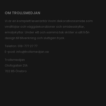
OM TROLLSMEDJAN
Vi är en komplett leverantör inom dekorationssmide som
vindflöjlar och väggdekorationer och smidesskyltar,
emaljskyltar. Under ett och samma tak sköter vi allt från
design till tillverkning och slutligen tryck.
Telefon:
019-777 27 77
E-post:
info@trollsmedjan.se
Trollsmedjan
Olofsgatan 21A
702 85 Örebro