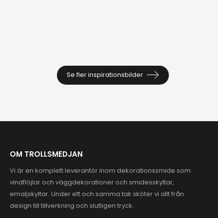
Se fler inspirationsbilder
OM TROLLSMEDJAN
Vi är en komplett leverantör inom dekorationssmide som
vindflöjlar och väggdekorationer och smidesskyltar,
emaljskyltar. Under ett och samma tak sköter vi allt från
design till tillverkning och slutligen tryck.