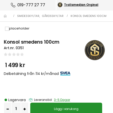
019-777 27 77
Trollsmedjan Orginal
SMIDESSKYLTAR
,
GÅRDSSKYLTAR
KONSOL SMEDENS 100CM
Konsol smedens 100cm
Art.nr.
0351
0
out of 5
1 499
kr
Delbetalning från
114
kr
/månad
Lagervara
Leveranstid:
3-5 Dagar
Lägg i varukorg