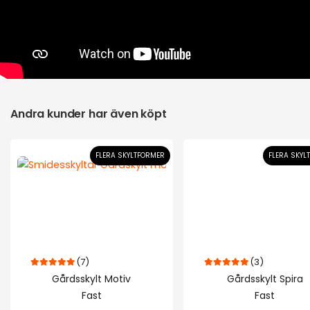
Andra kunder har även köpt
FLERA SKYLTFORMER
FLERA SKYL
(7)
(3)
5.00
out of 5
5.00
out of 5
Gårdsskylt Motiv
Gårdsskylt Spira
Fast
Fast