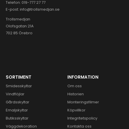
Telefon:
019-777 27 77
E-post:
info@trollsmedjan.se
Trollsmedjan
Olofsgatan 21A
702 85 Örebro
SORTIMENT
INFORMATION
Smidesskyltar
Om oss
Vindflöjlar
Historien
Gårdsskyltar
Monteringsfilmer
Emaljskyltar
Köpvillkor
Butiksskyltar
Integritetspolicy
Väggdekoration
Kontakta oss