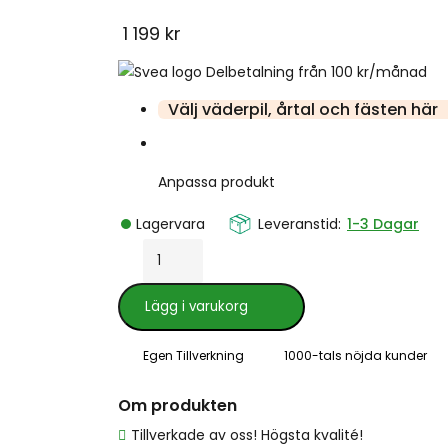
1 199
kr
Delbetalning från
100
kr
/månad
Välj väderpil, årtal och fästen här
Anpassa produkt
Lagervara
Leveranstid:
1-3 Dagar
Lägg i varukorg
Egen Tillverkning
1000-tals nöjda kunder
Om produkten
Tillverkade av oss! Högsta kvalité!